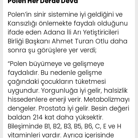
Polen Her Derde Deva
Polen’in sinir sistemine iyi geldiğini ve
Kansızlığı önlemekte faydalı olduğunu
ifade eden Adana İli Arı Yetiştiricileri
Birliği Başkanı Ahmet Turan Otlu daha
sonra şu görüşlere yer verdi;
“Polen büyümeye ve gelişmeye
faydalıdır. Bu nedenle gelişme
çağındaki çocukların tüketmesi
uygundur. Yorgunluğa iyi gelir, halsizlik
hissedenlere enerji verir. Metabolizmayı
dengeler. Prostata iyi gelir. Besin değeri
baldan 214 kat daha yüksektir.
Bileşiminde B1, B2, B3, B5, B6, C, E ve H
vitaminleri vardır. Ayrıca içerisinde