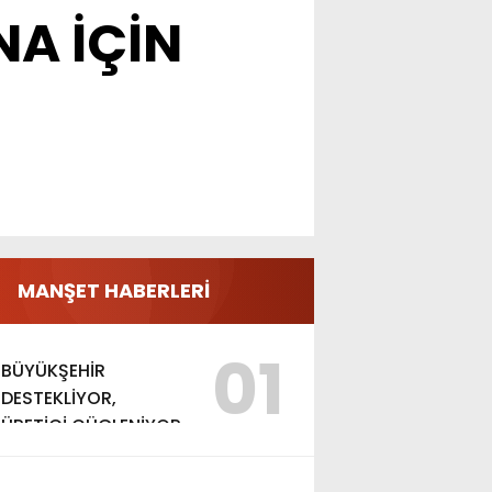
A İÇİN
MANŞET HABERLERİ
01
BÜYÜKŞEHİR
DESTEKLİYOR,
ÜRETİCİ GÜÇLENİYOR