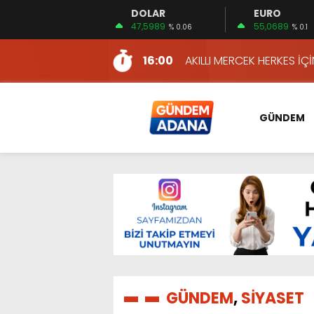
DOLAR
EURO
12:54
YÜKSEL YEŞİLOVA, KOSO
47,5989
55,0689
% 0.06
% 0.1
16:00
AKILLI MERCEK HERKES İ
10:06
ADANA’DAKİ CİNAYETLER
13:54
NACAR: ESNAFIN SAĞLIK 
13:19
NACAR, DAHA İYİ SAĞLIK 
GÜNDEM
7:26
SULAMA KANALLARINDAKİ
14:24
HERKES İÇİN ERİŞİLEBİLİR 
14:22
EMEKLİLER EN DÜŞÜK EMEKL
13:10
İKİNCİ 500’DE ADANA’DAN
13:48
HAFTA SONUNA ÖZEL KİT
12:54
YÜKSEL YEŞİLOVA, KOSO
16:00
AKILLI MERCEK HERKES İ
GÜNDEM
,
SİYASET