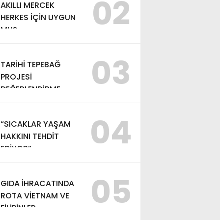
02
AKILLI MERCEK
HERKES İÇİN UYGUN
MU?
03
TARİHİ TEPEBAĞ
PROJESİ
DEĞERLENDİRME
TOPLANTISI
GERÇEKLEŞTİRİLDİ
04
“SICAKLAR YAŞAM
HAKKINI TEHDİT
EDİYOR”
05
GIDA İHRACATINDA
ROTA VİETNAM VE
FİLİPİNLER