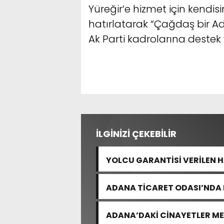
Yüreğir’e hizmet için kendis
hatırlatarak “Çağdaş bir Ad
Ak Parti kadrolarına destek 
İLGİNİZİ ÇEKEBİLİR
YOLCU GARANTİSİ VERİLEN 
ADANA TİCARET ODASI’NDA 
ADANA’DAKİ CİNAYETLER M