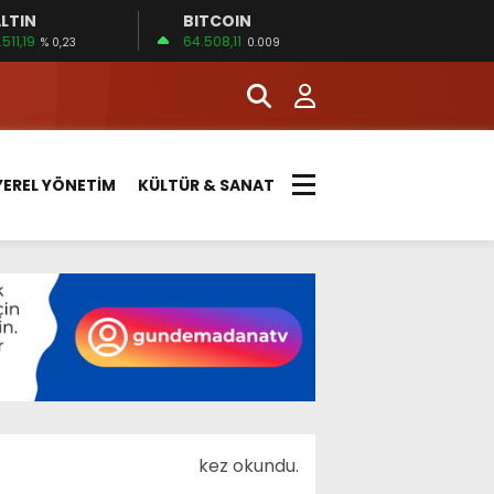
LTIN
BITCOIN
.511,19
64.508,11
% 0,23
0.009
YEREL YÖNETİM
KÜLTÜR & SANAT
kez okundu.