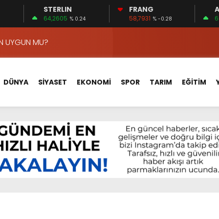
STERLIN
FRANG
A
VA YOLUNDA…
64,2605
58,7931
6
% 0.24
% -0.28
ÇİN UYGUN MU?
 MECLİSTE KONUŞULDU
HİZMETLERİNİ KONUŞTUK
HİZMETLERİ İÇİN SAHADA
DÜNYA
SİYASET
EKONOMİ
SPOR
TARIM
EĞİTİM
 BOĞULMALARI ÖNLEMEK İÇİN GÖRÜŞTÜLER…
BEYİN SAĞLIĞI!
İ AYLIĞININ 40 BİN LİRA OLMASINI İSTİYOR!
 15 FİRMA
APLAR…
VA YOLUNDA…
ÇİN UYGUN MU?