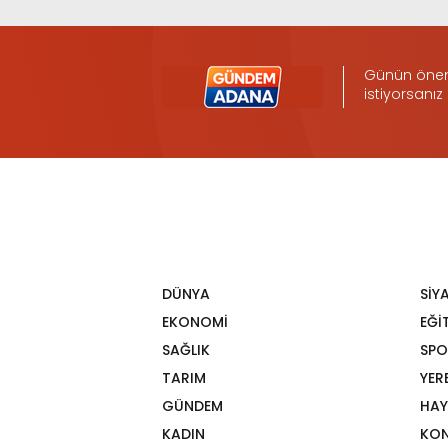
Günün öneml
istiyorsanız
DÜNYA
SİY
EKONOMİ
EĞİ
SAĞLIK
SPO
TARIM
YER
GÜNDEM
HAY
KADIN
KON