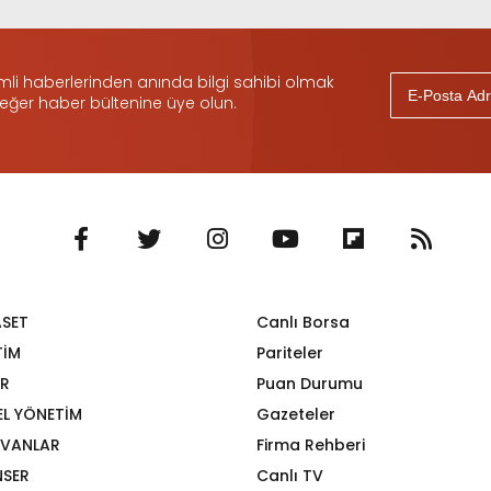
i haberlerinden anında bilgi sahibi olmak
 eğer haber bültenine üye olun.
ASET
Canlı Borsa
TİM
Pariteler
R
Puan Durumu
EL YÖNETİM
Gazeteler
VANLAR
Firma Rehberi
SER
Canlı TV