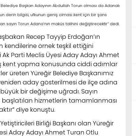
ehir Belediye Başkan Adayının Abdullah Torun olması da Adanalı
n derin bilgisi, ufkunun geniş olması kent için bir şans
an sayın Torun Adana’nın makûs talihini değiştirecektir” dedi.
Başbakan Recep Tayyip Erdoğan’ın
n kendilerine örnek teşkil ettiğini
i Ak Parti Meclis Üyesi Aday Adayı Ahmet
daş kent yapma konusunda ciddi adımlar
tler üreten Yüreğir Belediye Başkanımız
eniden aday gösterilmesi de ilçe adına
da büyük bir değişime uğradı. Sayın
ise başlatılan hizmetlerin tamamlanması
aktır” diye konuştu.
tiştiricileri Birliği Başkanı olan Yüreğir
Üyesi Aday Adayı Ahmet Turan Otlu