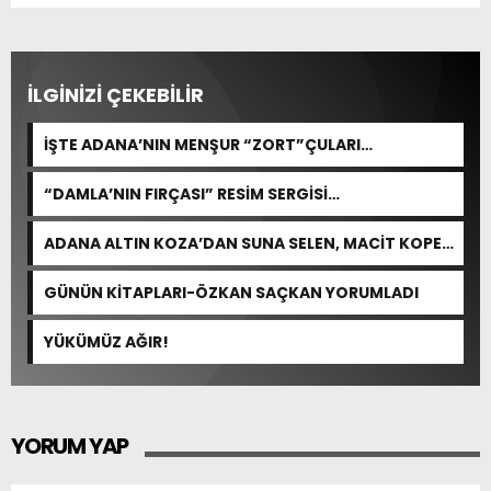
İLGİNİZİ ÇEKEBİLİR
İŞTE ADANA’NIN MENŞUR “ZORT”ÇULARI…
“DAMLA’NIN FIRÇASI” RESİM SERGİSİ
SANATSEVERLERDEN YOĞUN İLGİ GÖRDÜ
ADANA ALTIN KOZA’DAN SUNA SELEN, MACİT KOPER
VE AYDIN SAYMAN’A EMEK ÖDÜLÜ
GÜNÜN KİTAPLARI-ÖZKAN SAÇKAN YORUMLADI
YÜKÜMÜZ AĞIR!
YORUM YAP