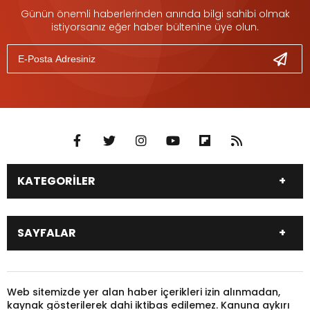
Günün önemli haberlerinden anında bilgi sahibi olmak
istiyorsanız eğer haber bültenine üye olun.
KATEGORİLER
DÜNYA
SİYASET
SAYFALAR
EKONOMİ
EĞİTİM
SAĞLIK
SPOR
Canlı Borsa
Hisseler
TARIM
YEREL YÖNETİM
Pariteler
Canlı Sonuçlar
Web sitemizde yer alan haber içerikleri izin alınmadan,
GÜNDEM
HAYVANLAR
kaynak gösterilerek dahi iktibas edilemez. Kanuna aykırı
Puan Durumu
Fikstür