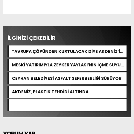
İLGİNİZİ ÇEKEBİLİR
“AVRUPA ÇÖPÜNDEN KURTULACAK DİYE AKDENİZ’İ
FEDA EDEMEZSİNİZ!”
MESKİ YATIRIMIYLA ZEYKER YAYLASI’NIN İÇME SUYU
KAPASİTESİ GÜÇLENDİRİLDİ
CEYHAN BELEDİYESİ ASFALT SEFERBERLİĞİ SÜRÜYOR
AKDENİZ, PLASTİK TEHDİDİ ALTINDA
YORUM YAP