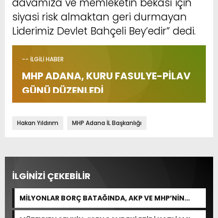
davamıza ve memleketin bekası için
siyasi risk almaktan geri durmayan
Liderimiz Devlet Bahçeli Bey’edir” dedi.
-- İLGİLİ HABER
MHP ADANA, KURU FASULYE-PİLAV
GÜNÜ DÜZENLEDİ
Hakan Yıldırım
MHP Adana İL Başkanlığı
İLGİNİZİ ÇEKEBİLİR
MİLYONLAR BORÇ BATAĞINDA, AKP VE MHP’NİN
CEVABI: “ARAŞTIRMAYALIM!”