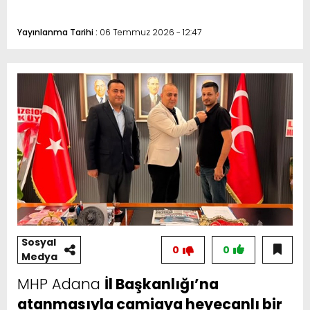
Yayınlanma Tarihi :
06 Temmuz 2026 - 12:47
Sosyal
0
0
Medya
MHP Adana
İl Başkanlığı’na
atanmasıyla camiaya heyecanlı bir