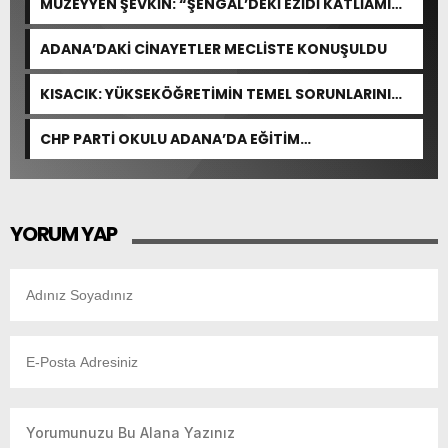
MÜZEYYEN ŞEVKİN: “ŞENGAL’DEKİ EZİDİ KATLİAMI
İNSANLIĞIN ORTAK ACISIDIR”
ADANA’DAKİ CİNAYETLER MECLİSTE KONUŞULDU
KISACIK: YÜKSEKÖĞRETİMİN TEMEL SORUNLARINI
ÇÖZEN BİR DÜZENLEME YOK
CHP PARTİ OKULU ADANA’DA EĞİTİM
GERÇEKLEŞTİRDİ
YORUM YAP