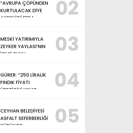
02
“AVRUPA ÇÖPÜNDEN
KURTULACAK DİYE
AKDENİZ’İ FEDA
EDEMEZSİNİZ!”
03
MESKİ YATIRIMIYLA
ZEYKER YAYLASI’NIN
İÇME SUYU
KAPASİTESİ
GÜÇLENDİRİLDİ
04
GÜRER: “250 LİRALIK
FINDIK FİYATI
ÜRETİCİYİ YIKAR,
ALIM FİYATI EN AZ
370 LİRA OLMALI”
05
CEYHAN BELEDİYESİ
ASFALT SEFERBERLİĞİ
SÜRÜYOR