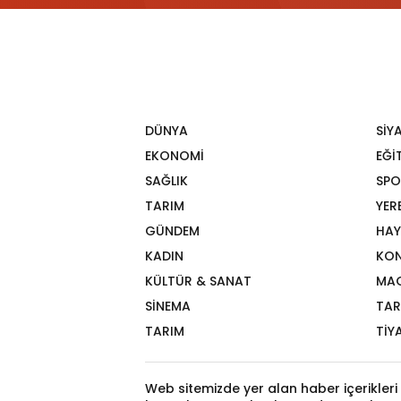
DÜNYA
SİY
EKONOMİ
EĞİ
SAĞLIK
SPO
TARIM
YER
GÜNDEM
HAY
KADIN
KON
KÜLTÜR & SANAT
MA
SİNEMA
TAR
TARIM
TİY
Web sitemizde yer alan haber içerikleri 