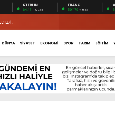
STERLIN
FRANG
A
 15 FİRMA
64,4811
59,1179
6
% 0.38
% 0.82
EDİLDİ…
ÇİN UYGUN MU?
 MECLİSTE KONUŞULDU
DÜNYA
SİYASET
EKONOMİ
SPOR
TARIM
EĞİTİM
HİZMETLERİNİ KONUŞTUK
HİZMETLERİ İÇİN SAHADA
 BOĞULMALARI ÖNLEMEK İÇİN GÖRÜŞTÜLER…
BEYİN SAĞLIĞI!
İ AYLIĞININ 40 BİN LİRA OLMASINI İSTİYOR!
 15 FİRMA