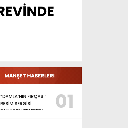
UREVİNDE
MANŞET HABERLERİ
01
“DAMLA’NIN FIRÇASI”
RESİM SERGİSİ
SANATSEVERLERDEN
YOĞUN İLGİ GÖRDÜ