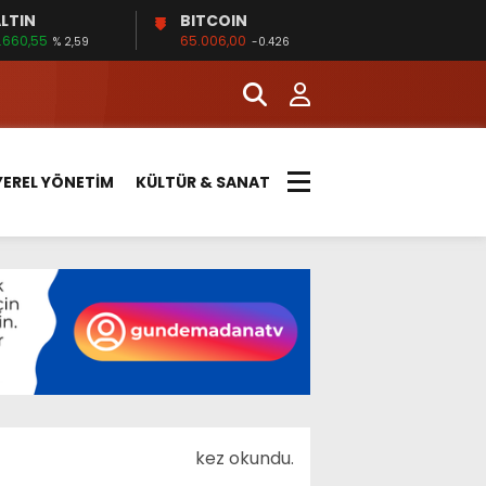
LTIN
BITCOIN
.660,55
65.006,00
% 2,59
-0.426
YEREL YÖNETİM
KÜLTÜR & SANAT
kez okundu.