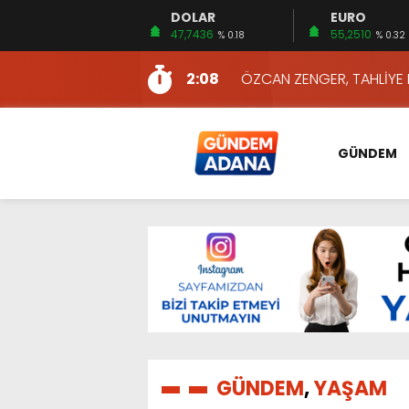
DOLAR
EURO
13:10
İKİNCİ 500’DE ADANA’DAN
47,7436
55,2510
% 0.18
% 0.32
13:16
2:08
ÖZCAN ZENGER, TAHLİYE 
16:00
AKILLI MERCEK HERKES İ
10:06
ADANA’DAKİ CİNAYETLER
GÜNDEM
13:54
NACAR: ESNAFIN SAĞLIK 
13:19
NACAR, DAHA İYİ SAĞLIK 
7:26
SULAMA KANALLARINDAKİ
14:24
HERKES İÇİN ERİŞİLEBİLİR 
14:22
EMEKLİLER EN DÜŞÜK EMEKL
13:10
İKİNCİ 500’DE ADANA’DAN
13:16
GÜNDEM
,
YAŞAM