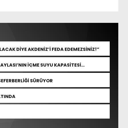
CAK DİYE AKDENİZ’İ FEDA EDEMEZSİNİZ!”
YAYLASI’NIN İÇME SUYU KAPASİTESİ
SEFERBERLİĞİ SÜRÜYOR
ALTINDA