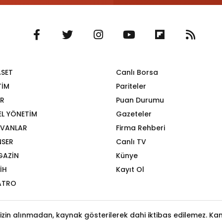
ASET
Canlı Borsa
TİM
Pariteler
R
Puan Durumu
EL YÖNETİM
Gazeteler
VANLAR
Firma Rehberi
SER
Canlı TV
GAZİN
Künye
İH
Kayıt Ol
ATRO
izin alınmadan, kaynak gösterilerek dahi iktibas edilemez. Kanu