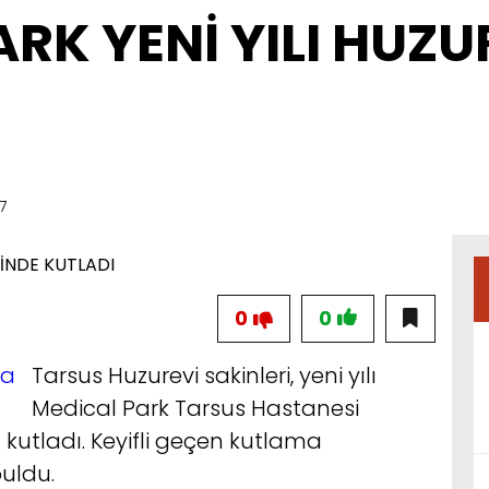
RK YENİ YILI HUZ
7
0
0
Tarsus Huzurevi sakinleri, yeni yılı
Medical Park Tarsus Hastanesi
a kutladı. Keyifli geçen kutlama
buldu.