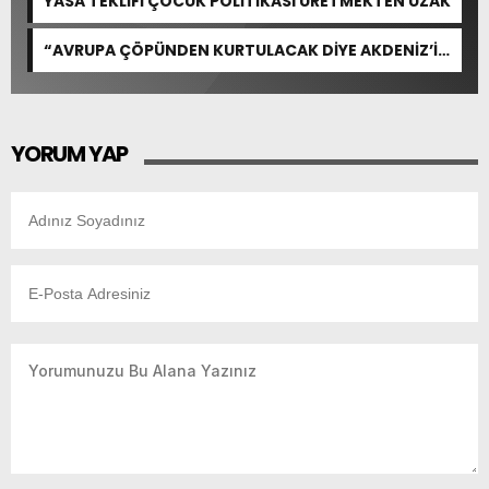
YASA TEKLİFİ ÇOCUK POLİTİKASI ÜRETMEKTEN UZAK
“AVRUPA ÇÖPÜNDEN KURTULACAK DİYE AKDENİZ’İ
FEDA EDEMEZSİNİZ!”
YORUM YAP