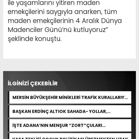
ile yaşamlarını yitiren maden
emekçilerini saygıyla anarken, tüm
maden emekçilerinin 4 Aralık Dünya
Madenciler Günü‘nü kutluyoruz”
şeklinde konuştu.
İLGİNİZİ ÇEKEBİLİR
MERSİN BÜYÜKŞEHİR MİNİKLERİ TRAFİK KURALLARIYLA
BULUŞTURDU
BAŞKAN ERDİNÇ ALTIOK SAHADA- YOLLAR,
KALDIRIMLAR YENİLENİYOR
İŞTE ADANA’NIN MENŞUR “ZORT”ÇULARI…