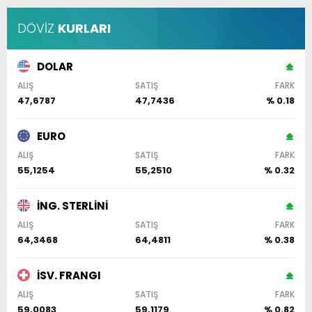
DÖVİZ
KURLARI
DOLAR
ALIŞ
SATIŞ
FARK
47,6787
47,7436
% 0.18
EURO
ALIŞ
SATIŞ
FARK
55,1254
55,2510
% 0.32
İNG. STERLİNİ
ALIŞ
SATIŞ
FARK
64,3468
64,4811
% 0.38
İSV. FRANGI
ALIŞ
SATIŞ
FARK
59,0083
59,1179
% 0.82