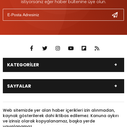
istiyorsanız eğer haber bültenine üye olun.
KATEGORİLER
DÜNYA
SİYASET
SAYFALAR
EKONOMİ
EĞİTİM
SAĞLIK
SPOR
Canlı Borsa
Hisseler
TARIM
YEREL YÖNETİM
Pariteler
Canlı Sonuçlar
Web sitemizde yer alan haber içerikleri izin alınmadan,
GÜNDEM
HAYVANLAR
kaynak gösterilerek dahi iktibas edilemez. Kanuna aykırı
Puan Durumu
Fikstür
KADIN
KONSER
ve izinsiz olarak kopyalanamaz, başka yerde
Gazeteler
Burçlar
yayınlanamaz.
KÜLTÜR & SANAT
MAGAZİN