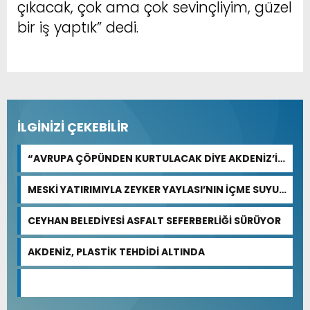
çıkacak, çok ama çok sevinçliyim, güzel
bir iş yaptık” dedi.
İLGİNİZİ ÇEKEBİLİR
“AVRUPA ÇÖPÜNDEN KURTULACAK DİYE AKDENİZ’İ
FEDA EDEMEZSİNİZ!”
MESKİ YATIRIMIYLA ZEYKER YAYLASI’NIN İÇME SUYU
KAPASİTESİ GÜÇLENDİRİLDİ
CEYHAN BELEDİYESİ ASFALT SEFERBERLİĞİ SÜRÜYOR
AKDENİZ, PLASTİK TEHDİDİ ALTINDA