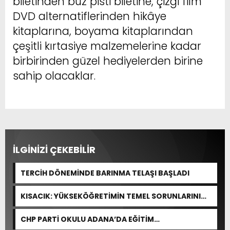
biletinden buz pisti biletine, çizgi film
DVD alternatiflerinden hikâye
kitaplarına, boyama kitaplarından
çeşitli kırtasiye malzemelerine kadar
birbirinden güzel hediyelerden birine
sahip olacaklar.
İLGİNİZİ ÇEKEBİLİR
TERCİH DÖNEMİNDE BARINMA TELAŞI BAŞLADI
KISACIK: YÜKSEKÖĞRETİMİN TEMEL SORUNLARINI
ÇÖZEN BİR DÜZENLEME YOK
CHP PARTİ OKULU ADANA’DA EĞİTİM
GERÇEKLEŞTİRDİ