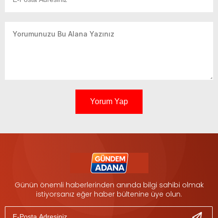
Yorum Yap
Günün önemli haberlerinden anında bilgi sahibi olmak
istiyorsanız eğer haber bültenine üye olun.