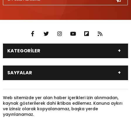
KATEGORİLER
DÜNYA
SİYASET
SAYFALAR
EKONOMİ
EĞİTİM
SAĞLIK
SPOR
Canlı Borsa
Hisseler
TARIM
YEREL YÖNETİM
Pariteler
Canlı Sonuçlar
Web sitemizde yer alan haber içerikleri izin alınmadan,
GÜNDEM
HAYVANLAR
kaynak gösterilerek dahi iktibas edilemez. Kanuna aykırı
Puan Durumu
Fikstür
KADIN
KONSER
ve izinsiz olarak kopyalanamaz, başka yerde
Gazeteler
Burçlar
yayınlanamaz.
KÜLTÜR & SANAT
MAGAZİN
Firma Rehberi
Nöbetçi Eczaneler
SİNEMA
TARİH
Canlı TV
Yazarlar
TARIM
TİYATRO