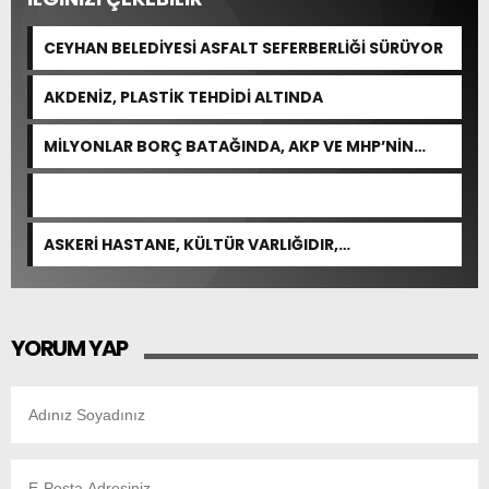
CEYHAN BELEDİYESİ ASFALT SEFERBERLİĞİ SÜRÜYOR
AKDENİZ, PLASTİK TEHDİDİ ALTINDA
MİLYONLAR BORÇ BATAĞINDA, AKP VE MHP’NİN
CEVABI: “ARAŞTIRMAYALIM!”
ASKERİ HASTANE, KÜLTÜR VARLIĞIDIR,
ÖZELLEŞTİRİLEMEZ!
YORUM YAP