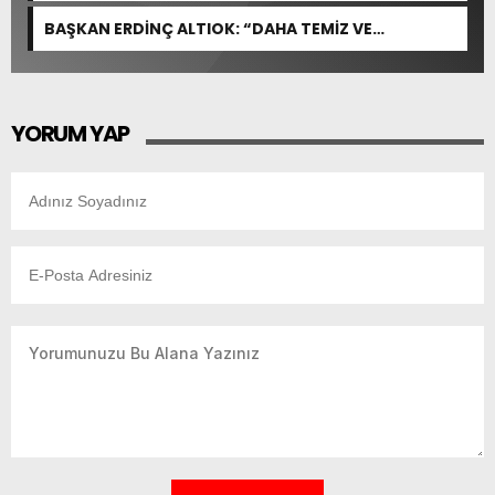
YÜRÜTÜLEN ÇALIŞMALARI İNCELEDİ
BAŞKAN ERDİNÇ ALTIOK: “DAHA TEMİZ VE
YAŞANABİLİR BİR YUMURTALIK İÇİN ÇALIŞIYORUZ”
YORUM YAP