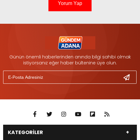
Yorum Yap
Günün önemli haberlerinden anında bilgi sahibi olmak
istiyorsanız eğer haber bültenine üye olun.
KATEGORİLER