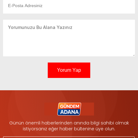
Yorum Yap
Günün önemli haberlerinden anında bilgi sahibi olmak
istiyorsanız eğer haber bültenine üye olun.