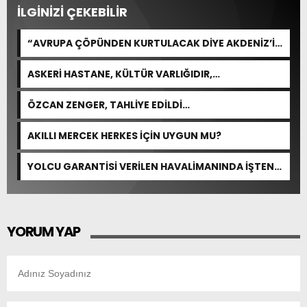
İLGİNİZİ ÇEKEBİLİR
“AVRUPA ÇÖPÜNDEN KURTULACAK DİYE AKDENİZ’İ
FEDA EDEMEZSİNİZ!”
ASKERİ HASTANE, KÜLTÜR VARLIĞIDIR,
ÖZELLEŞTİRİLEMEZ!
ÖZCAN ZENGER, TAHLİYE EDİLDİ…
AKILLI MERCEK HERKES İÇİN UYGUN MU?
YOLCU GARANTİSİ VERİLEN HAVALİMANINDA İŞTEN
ÇIKARMA VAR
YORUM YAP