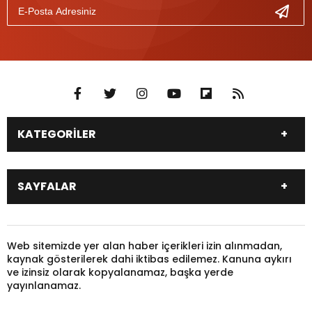
KATEGORİLER
DÜNYA
SİYASET
SAYFALAR
EKONOMİ
EĞİTİM
SAĞLIK
SPOR
Canlı Borsa
Hisseler
TARIM
YEREL YÖNETİM
Pariteler
Canlı Sonuçlar
Web sitemizde yer alan haber içerikleri izin alınmadan,
GÜNDEM
HAYVANLAR
kaynak gösterilerek dahi iktibas edilemez. Kanuna aykırı
Puan Durumu
Fikstür
KADIN
KONSER
ve izinsiz olarak kopyalanamaz, başka yerde
Gazeteler
Burçlar
yayınlanamaz.
KÜLTÜR & SANAT
MAGAZİN
Firma Rehberi
Nöbetçi Eczaneler
SİNEMA
TARİH