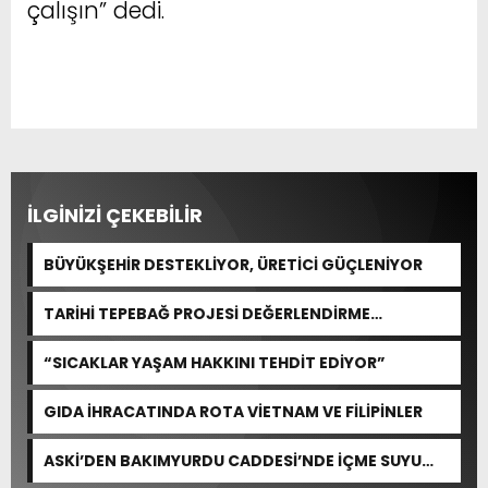
çalışın” dedi.
İLGİNİZİ ÇEKEBİLİR
BÜYÜKŞEHİR DESTEKLİYOR, ÜRETİCİ GÜÇLENİYOR
TARİHİ TEPEBAĞ PROJESİ DEĞERLENDİRME
TOPLANTISI GERÇEKLEŞTİRİLDİ
“SICAKLAR YAŞAM HAKKINI TEHDİT EDİYOR”
GIDA İHRACATINDA ROTA VİETNAM VE FİLİPİNLER
ASKİ’DEN BAKIMYURDU CADDESİ’NDE İÇME SUYU
ALTYAPISINA GÜÇLÜ YATIRIM