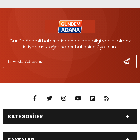
Günün önemli haberlerinden anında bilgi sahibi olmak
istiyorsanız eğer haber bültenine üye olun.
KATEGORİLER
DÜNYA
SİYASET
SAYFALAR