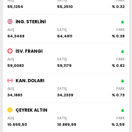
ALIŞ
SATIŞ
FARK
55,1254
55,2510
% 0.32
İNG. STERLİNİ
ALIŞ
SATIŞ
FARK
64,3468
64,4811
% 0.38
İSV. FRANGI
ALIŞ
SATIŞ
FARK
59,0083
59,1179
% 0.82
KAN. DOLARI
ALIŞ
SATIŞ
FARK
34,1883
34,2339
% 0.73
ÇEYREK ALTIN
ALIŞ
SATIŞ
FARK
10.655,50
10.889,99
% 2,59