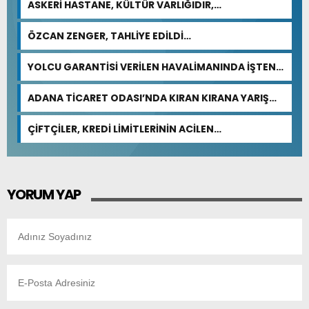
ASKERİ HASTANE, KÜLTÜR VARLIĞIDIR,
ÖZELLEŞTİRİLEMEZ!
ÖZCAN ZENGER, TAHLİYE EDİLDİ…
YOLCU GARANTİSİ VERİLEN HAVALİMANINDA İŞTEN
ÇIKARMA VAR
ADANA TİCARET ODASI’NDA KIRAN KIRANA YARIŞ
BEKLENİYOR
ÇİFTÇİLER, KREDİ LİMİTLERİNİN ACİLEN
GÜNCELLENMESİNİ İSTİYOR
YORUM YAP