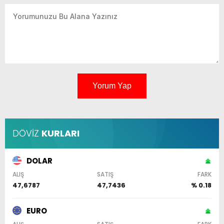
Yorum Yap
DÖVİZ
KURLARI
DOLAR
ALIŞ
SATIŞ
FARK
47,6787
47,7436
% 0.18
EURO