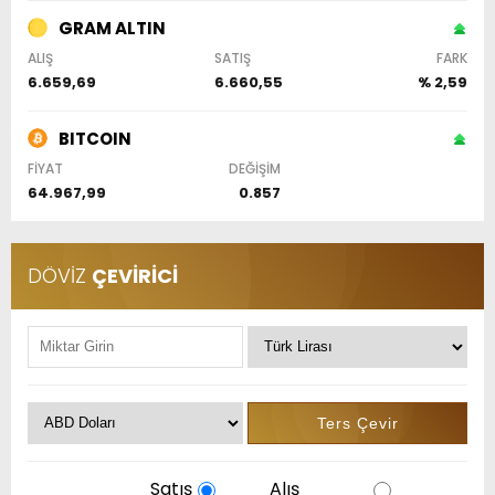
GRAM ALTIN
ALIŞ
SATIŞ
FARK
6.659,69
6.660,55
% 2,59
BITCOIN
FİYAT
DEĞİŞİM
64.967,99
0.857
DÖVİZ
ÇEVİRİCİ
Satış
Alış