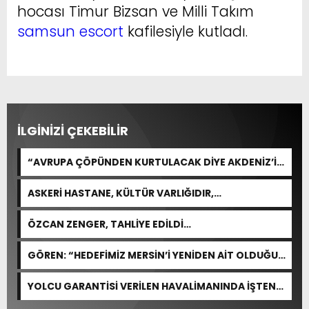
hocası Timur Bizsan ve Milli Takım
samsun escort
kafilesiyle kutladı.
İLGİNİZİ ÇEKEBİLİR
“AVRUPA ÇÖPÜNDEN KURTULACAK DİYE AKDENİZ’İ
FEDA EDEMEZSİNİZ!”
ASKERİ HASTANE, KÜLTÜR VARLIĞIDIR,
ÖZELLEŞTİRİLEMEZ!
ÖZCAN ZENGER, TAHLİYE EDİLDİ…
GÖREN: “HEDEFİMİZ MERSİN’İ YENİDEN AİT OLDUĞU
YERE TAŞIMAK”
YOLCU GARANTİSİ VERİLEN HAVALİMANINDA İŞTEN
ÇIKARMA VAR