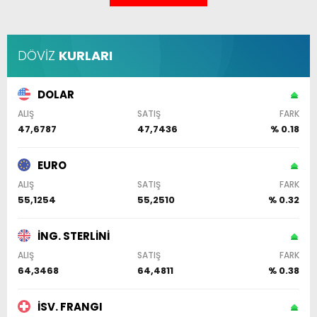
DÖVİZ
KURLARI
DOLAR
ALIŞ
SATIŞ
FARK
47,6787
47,7436
% 0.18
EURO
ALIŞ
SATIŞ
FARK
55,1254
55,2510
% 0.32
İNG. STERLİNİ
ALIŞ
SATIŞ
FARK
64,3468
64,4811
% 0.38
İSV. FRANGI