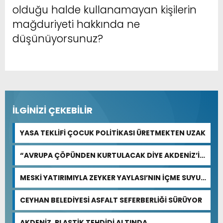
olduğu halde kullanamayan kişilerin
mağduriyeti hakkında ne
düşünüyorsunuz?
İLGİNİZİ ÇEKEBİLİR
YASA TEKLİFİ ÇOCUK POLİTİKASI ÜRETMEKTEN UZAK
“AVRUPA ÇÖPÜNDEN KURTULACAK DİYE AKDENİZ’İ
FEDA EDEMEZSİNİZ!”
MESKİ YATIRIMIYLA ZEYKER YAYLASI’NIN İÇME SUYU
KAPASİTESİ GÜÇLENDİRİLDİ
CEYHAN BELEDİYESİ ASFALT SEFERBERLİĞİ SÜRÜYOR
AKDENİZ, PLASTİK TEHDİDİ ALTINDA