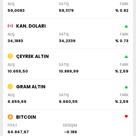
ALIŞ
SATIŞ
FARK
59,0083
59,1179
% 0.82
KAN. DOLARI
ALIŞ
SATIŞ
FARK
34,1883
34,2339
% 0.73
ÇEYREK ALTIN
ALIŞ
SATIŞ
FARK
10.655,50
10.889,99
% 2,59
GRAM ALTIN
ALIŞ
SATIŞ
FARK
6.659,69
6.660,55
% 2,59
BITCOIN
FİYAT
DEĞİŞİM
64.847,67
-0.186