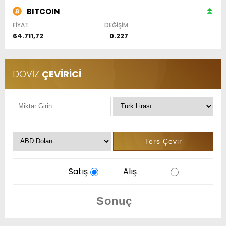
BITCOIN
FİYAT
DEĞİŞİM
64.711,72
0.227
DÖVİZ
ÇEVİRİCİ
Satış
Alış