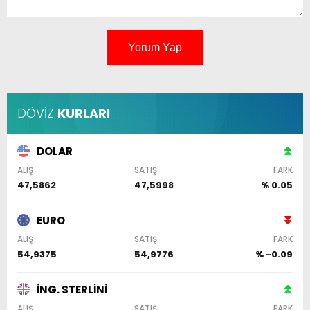
Yorum Yap
DÖVİZ
KURLARI
DOLAR
ALIŞ
SATIŞ
FARK
47,5862
47,5998
% 0.05
EURO
ALIŞ
SATIŞ
FARK
54,9375
54,9776
% -0.09
İNG. STERLİNİ
ALIŞ
SATIŞ
FARK