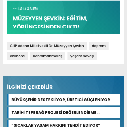
-- İLGİLİ GALERİ
MÜZEYYEN ŞEVKİN: EĞİTİM,
YÖRÜNGESİNDEN ÇIKTI!
CHP Adana Milletvekili Dr. Müzeyyen Şevkin
deprem
ekonomi
Kahramanmaraş
yaşam savaşı
İLGİNİZİ ÇEKEBİLİR
BÜYÜKŞEHİR DESTEKLİYOR, ÜRETİCİ GÜÇLENİYOR
TARİHİ TEPEBAĞ PROJESİ DEĞERLENDİRME
TOPLANTISI GERÇEKLEŞTİRİLDİ
“SICAKLAR YAŞAM HAKKINI TEHDİT EDİYOR”