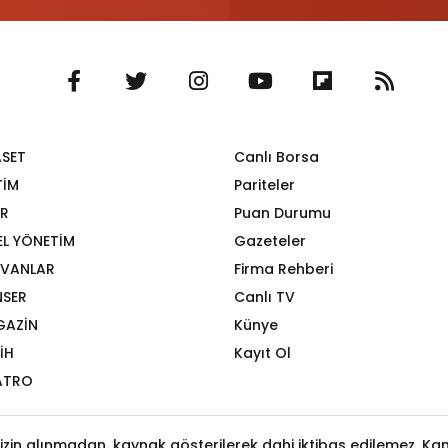
ASET
Canlı Borsa
TİM
Pariteler
R
Puan Durumu
EL YÖNETİM
Gazeteler
VANLAR
Firma Rehberi
SER
Canlı TV
GAZİN
Künye
İH
Kayıt Ol
ATRO
izin alınmadan, kaynak gösterilerek dahi iktibas edilemez. Kanu