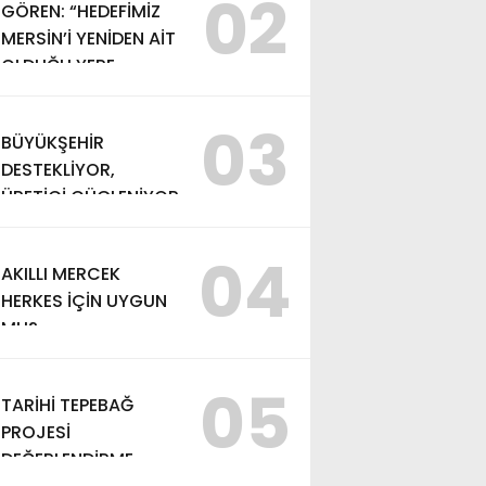
02
GÖREN: “HEDEFİMİZ
MERSİN’İ YENİDEN AİT
OLDUĞU YERE
TAŞIMAK”
03
BÜYÜKŞEHİR
DESTEKLİYOR,
ÜRETİCİ GÜÇLENİYOR
04
AKILLI MERCEK
HERKES İÇİN UYGUN
MU?
05
TARİHİ TEPEBAĞ
PROJESİ
DEĞERLENDİRME