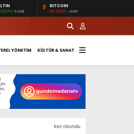
LTIN
BITCOIN
.536,56
64.318,00
% 0,68
-0.547
YEREL YÖNETİM
KÜLTÜR & SANAT
kez okundu.