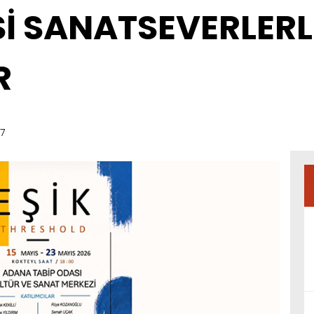
Sİ SANATSEVERLERL
R
07