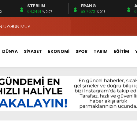
STERLIN
FRANG
A
APLAR…
64,2491
58,7072
6
02
% 0.07
% 0.18
EDİLDİ…
ÇİN UYGUN MU?
 MECLİSTE KONUŞULDU
HİZMETLERİNİ KONUŞTUK
DÜNYA
SİYASET
EKONOMİ
SPOR
TARIM
EĞİTİM
HİZMETLERİ İÇİN SAHADA
 BOĞULMALARI ÖNLEMEK İÇİN GÖRÜŞTÜLER…
BEYİN SAĞLIĞI!
İ AYLIĞININ 40 BİN LİRA OLMASINI İSTİYOR!
 15 FİRMA
APLAR…
EDİLDİ…