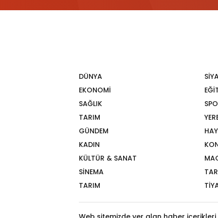
DÜNYA
SİY
EKONOMİ
EĞİ
SAĞLIK
SPO
TARIM
YER
GÜNDEM
HAY
KADIN
KON
KÜLTÜR & SANAT
MA
SİNEMA
TAR
TARIM
TİY
Web sitemizde yer alan haber içerikleri 