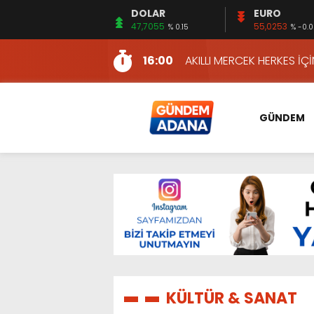
DOLAR
EURO
13:48
HAFTA SONUNA ÖZEL KİT
47,7055
55,0253
% 0.15
% -0.
2:08
ÖZCAN ZENGER, TAHLİYE 
16:00
AKILLI MERCEK HERKES İ
10:06
ADANA’DAKİ CİNAYETLER
13:54
NACAR: ESNAFIN SAĞLIK 
GÜNDEM
13:19
NACAR, DAHA İYİ SAĞLIK 
7:26
SULAMA KANALLARINDAKİ
14:24
HERKES İÇİN ERİŞİLEBİLİR 
14:22
EMEKLİLER EN DÜŞÜK EMEKL
13:10
İKİNCİ 500’DE ADANA’DAN
13:48
HAFTA SONUNA ÖZEL KİT
2:08
ÖZCAN ZENGER, TAHLİYE 
KÜLTÜR & SANAT