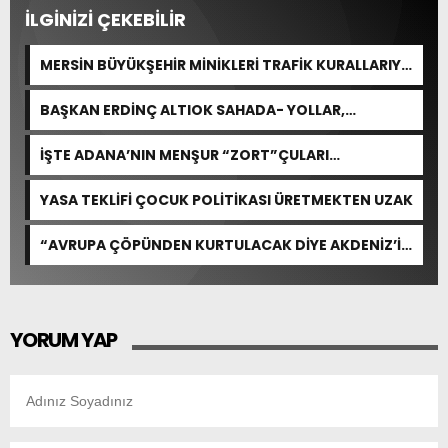
İLGİNİZİ ÇEKEBİLİR
MERSİN BÜYÜKŞEHİR MİNİKLERİ TRAFİK KURALLARIYLA
BULUŞTURDU
BAŞKAN ERDİNÇ ALTIOK SAHADA- YOLLAR,
KALDIRIMLAR YENİLENİYOR
İŞTE ADANA’NIN MENŞUR “ZORT”ÇULARI…
YASA TEKLİFİ ÇOCUK POLİTİKASI ÜRETMEKTEN UZAK
“AVRUPA ÇÖPÜNDEN KURTULACAK DİYE AKDENİZ’İ
FEDA EDEMEZSİNİZ!”
YORUM YAP