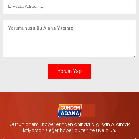
Yorum Yap
Günün önemli haberlerinden anında bilgi sahibi olmak
istiyorsanız eğer haber bültenine üye olun.