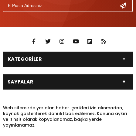
KATEGORİLER
DÜNYA
SİYASET
SAYFALAR
EKONOMİ
EĞİTİM
SAĞLIK
SPOR
Canlı Borsa
Hisseler
TARIM
YEREL YÖNETİM
Pariteler
Canlı Sonuçlar
Web sitemizde yer alan haber içerikleri izin alınmadan,
GÜNDEM
HAYVANLAR
kaynak gösterilerek dahi iktibas edilemez. Kanuna aykırı
Puan Durumu
Fikstür
KADIN
KONSER
ve izinsiz olarak kopyalanamaz, başka yerde
Gazeteler
Burçlar
yayınlanamaz.
KÜLTÜR & SANAT
MAGAZİN
Firma Rehberi
Nöbetçi Eczaneler
SİNEMA
TARİH