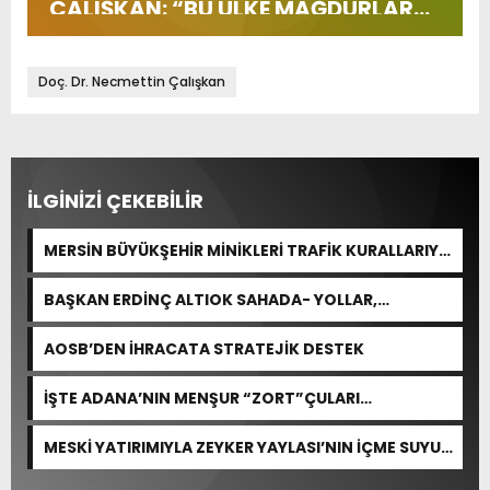
ÇALIŞKAN: “BU ÜLKE MAĞDURLAR
ÜLKESİ HALİNE GELDİ”
Doç. Dr. Necmettin Çalışkan
İLGİNİZİ ÇEKEBİLİR
MERSİN BÜYÜKŞEHİR MİNİKLERİ TRAFİK KURALLARIYLA
BULUŞTURDU
BAŞKAN ERDİNÇ ALTIOK SAHADA- YOLLAR,
KALDIRIMLAR YENİLENİYOR
AOSB’DEN İHRACATA STRATEJİK DESTEK
İŞTE ADANA’NIN MENŞUR “ZORT”ÇULARI…
MESKİ YATIRIMIYLA ZEYKER YAYLASI’NIN İÇME SUYU
KAPASİTESİ GÜÇLENDİRİLDİ