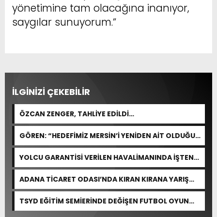
yönetimine tam olacağına inanıyor,
saygılar sunuyorum.”
İLGİNİZİ ÇEKEBİLİR
ÖZCAN ZENGER, TAHLİYE EDİLDİ…
GÖREN: “HEDEFİMİZ MERSİN’İ YENİDEN AİT OLDUĞU
YERE TAŞIMAK”
YOLCU GARANTİSİ VERİLEN HAVALİMANINDA İŞTEN
ÇIKARMA VAR
ADANA TİCARET ODASI’NDA KIRAN KIRANA YARIŞ
BEKLENİYOR
TSYD EĞİTİM SEMİERİNDE DEĞİŞEN FUTBOL OYUN
KURALLARI ANLATILDI