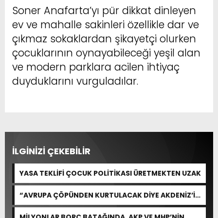
Soner Anafarta’yı pür dikkat dinleyen
ev ve mahalle sakinleri özellikle dar ve
çıkmaz sokaklardan şikayetçi olurken
çocuklarının oynayabileceği yeşil alan
ve modern parklara acilen ihtiyaç
duyduklarını vurguladılar.
İLGİNİZİ ÇEKEBİLİR
YASA TEKLİFİ ÇOCUK POLİTİKASI ÜRETMEKTEN UZAK
“AVRUPA ÇÖPÜNDEN KURTULACAK DİYE AKDENİZ’İ
FEDA EDEMEZSİNİZ!”
MİLYONLAR BORÇ BATAĞINDA, AKP VE MHP’NİN