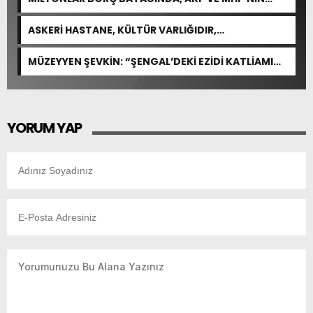
CEVABI: “ARAŞTIRMAYALIM!”
ASKERİ HASTANE, KÜLTÜR VARLIĞIDIR,
ÖZELLEŞTİRİLEMEZ!
MÜZEYYEN ŞEVKİN: “ŞENGAL’DEKİ EZİDİ KATLİAMI
İNSANLIĞIN ORTAK ACISIDIR”
YORUM YAP