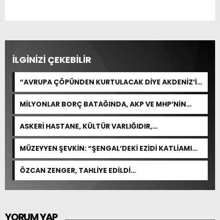
İLGİNİZİ ÇEKEBİLİR
“AVRUPA ÇÖPÜNDEN KURTULACAK DİYE AKDENİZ’İ
FEDA EDEMEZSİNİZ!”
MİLYONLAR BORÇ BATAĞINDA, AKP VE MHP’NİN
CEVABI: “ARAŞTIRMAYALIM!”
ASKERİ HASTANE, KÜLTÜR VARLIĞIDIR,
ÖZELLEŞTİRİLEMEZ!
MÜZEYYEN ŞEVKİN: “ŞENGAL’DEKİ EZİDİ KATLİAMI
İNSANLIĞIN ORTAK ACISIDIR”
ÖZCAN ZENGER, TAHLİYE EDİLDİ…
YORUM YAP