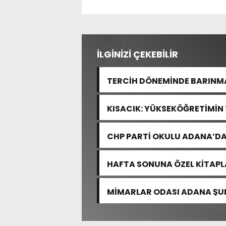
İLGİNİZİ ÇEKEBİLİR
TERCİH DÖNEMİNDE BARINMA
KISACIK: YÜKSEKÖĞRETİMİN
YOK
CHP PARTİ OKULU ADANA’DA
HAFTA SONUNA ÖZEL KİTAP
MİMARLAR ODASI ADANA ŞUB
MEVZUATINA VE BİLİMSEL ES