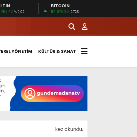
LTIN
BITCOIN
.497,47
64.679,26
% 0,02
0.725
YEREL YÖNETİM
KÜLTÜR & SANAT
kez okundu.