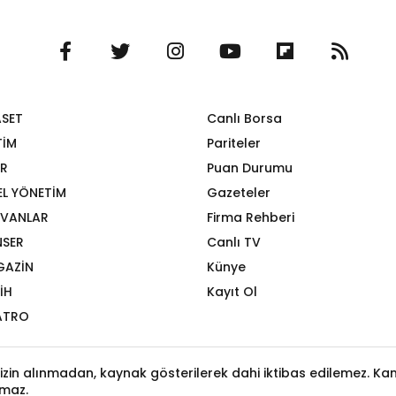
ASET
Canlı Borsa
TİM
Pariteler
R
Puan Durumu
EL YÖNETİM
Gazeteler
VANLAR
Firma Rehberi
SER
Canlı TV
GAZİN
Künye
İH
Kayıt Ol
ATRO
izin alınmadan, kaynak gösterilerek dahi iktibas edilemez. Kanu
maz.