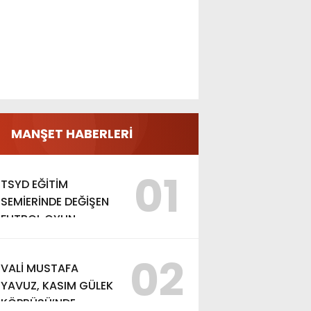
MANŞET HABERLERİ
01
TSYD EĞİTİM
SEMİERİNDE DEĞİŞEN
FUTBOL OYUN
KURALLARI ANLATILDI
02
VALİ MUSTAFA
YAVUZ, KASIM GÜLEK
KÖPRÜSÜ’NDE