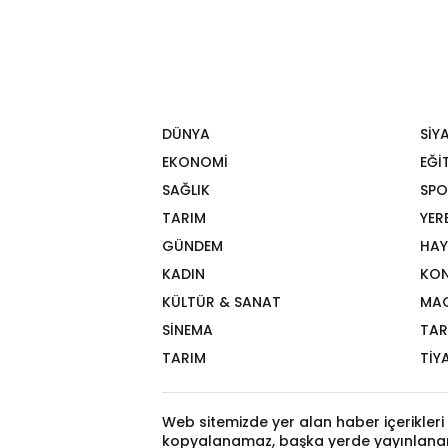
DÜNYA
SİY
EKONOMİ
EĞİ
SAĞLIK
SPO
TARIM
YER
GÜNDEM
HAY
KADIN
KON
KÜLTÜR & SANAT
MA
SİNEMA
TAR
TARIM
TİY
Web sitemizde yer alan haber içerikleri 
kopyalanamaz, başka yerde yayınlana