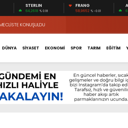
STERLIN
FRANG
A
ALLE KAN BAĞIŞI SEFERBERLİĞİ
64,2618
58,9652
6
% 0.18
% -0.01
 MECLİSTE KONUŞULDU
HİZMETLERİNİ KONUŞTUK
HİZMETLERİ İÇİN SAHADA
 BOĞULMALARI ÖNLEMEK İÇİN GÖRÜŞTÜLER…
DÜNYA
SİYASET
EKONOMİ
SPOR
TARIM
EĞİTİM
BEYİN SAĞLIĞI!
İ AYLIĞININ 40 BİN LİRA OLMASINI İSTİYOR!
 15 FİRMA
APLAR…
VA YOLUNDA…
ALLE KAN BAĞIŞI SEFERBERLİĞİ
 MECLİSTE KONUŞULDU