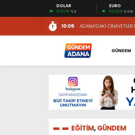
DOLAR
EURO
11:22
KIZILAY’DAN MAHALLE MAH
47,5791
55,1206
% 0
% 0.14
10:06
ADANA’DAKİ CİNAYETLER
13:54
NACAR: ESNAFIN SAĞLIK 
13:19
NACAR, DAHA İYİ SAĞLIK 
7:26
SULAMA KANALLARINDAKİ
GÜNDEM
14:24
HERKES İÇİN ERİŞİLEBİLİR 
14:22
EMEKLİLER EN DÜŞÜK EMEKL
13:10
İKİNCİ 500’DE ADANA’DAN
13:48
HAFTA SONUNA ÖZEL KİT
12:54
YÜKSEL YEŞİLOVA, KOSO
11:22
KIZILAY’DAN MAHALLE MAH
10:06
ADANA’DAKİ CİNAYETLER
EĞİTİM
,
GÜNDEM