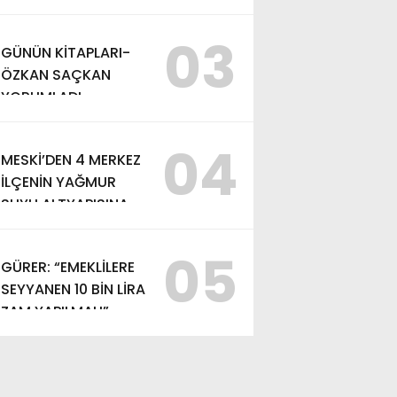
YÜRÜTÜLEN
ÇALIŞMALARI
03
GÜNÜN KİTAPLARI-
İNCELEDİ
ÖZKAN SAÇKAN
YORUMLADI
04
MESKİ’DEN 4 MERKEZ
İLÇENİN YAĞMUR
SUYU ALTYAPISINA
GÜÇLÜ YATIRIM
05
GÜRER: “EMEKLİLERE
SEYYANEN 10 BİN LİRA
ZAM YAPILMALI”