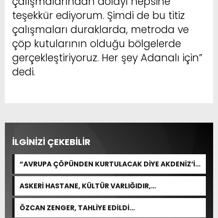
çalışmalarından dolayı hepsine
teşekkür ediyorum. Şimdi de bu titiz
çalışmaları duraklarda, metroda ve
çöp kutularının olduğu bölgelerde
gerçekleştiriyoruz. Her şey Adanalı için”
dedi.
İLGİNİZİ ÇEKEBİLİR
“AVRUPA ÇÖPÜNDEN KURTULACAK DİYE AKDENİZ’İ
FEDA EDEMEZSİNİZ!”
ASKERİ HASTANE, KÜLTÜR VARLIĞIDIR,
ÖZELLEŞTİRİLEMEZ!
ÖZCAN ZENGER, TAHLİYE EDİLDİ…