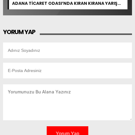
ADANA TİCARET ODASI’NDA KIRAN KIRANA YARIŞ
BEKLENİYOR
YORUM YAP
Yorum Yap