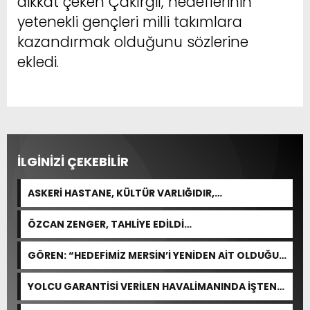
dikkat çeken Çakırgil, hedeflerinin
yetenekli gençleri milli takımlara
kazandırmak olduğunu sözlerine
ekledi.
İLGİNİZİ ÇEKEBİLİR
ASKERİ HASTANE, KÜLTÜR VARLIĞIDIR,
ÖZELLEŞTİRİLEMEZ!
ÖZCAN ZENGER, TAHLİYE EDİLDİ…
GÖREN: “HEDEFİMİZ MERSİN’İ YENİDEN AİT OLDUĞU
YERE TAŞIMAK”
YOLCU GARANTİSİ VERİLEN HAVALİMANINDA İŞTEN
ÇIKARMA VAR