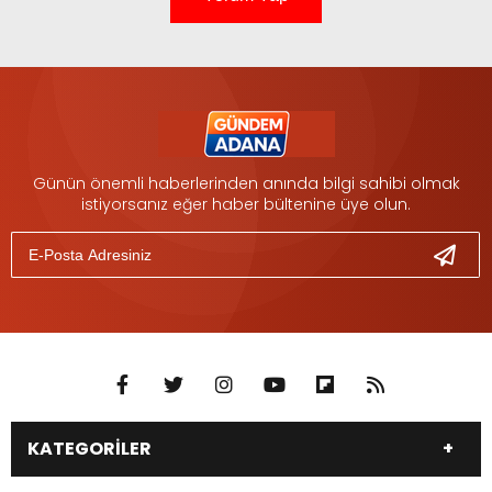
Günün önemli haberlerinden anında bilgi sahibi olmak
istiyorsanız eğer haber bültenine üye olun.
KATEGORİLER