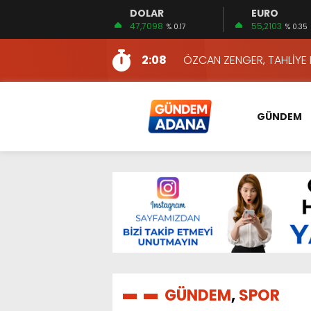
DOLAR
EURO
13:10
İKİNCİ 500’DE ADANA’DAN
47,7098
55,2103
% 0.17
% 0.35
13:16
2:08
ÖZCAN ZENGER, TAHLİYE 
16:00
AKILLI MERCEK HERKES İ
10:06
ADANA’DAKİ CİNAYETLER
GÜNDEM
13:54
NACAR: ESNAFIN SAĞLIK 
13:19
NACAR, DAHA İYİ SAĞLIK 
7:26
SULAMA KANALLARINDAKİ
14:24
HERKES İÇİN ERİŞİLEBİLİR 
14:22
EMEKLİLER EN DÜŞÜK EMEKL
13:10
İKİNCİ 500’DE ADANA’DAN
13:16
GÜNDEM
,
SPOR