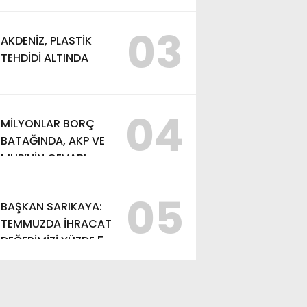
VE AYDIN SAYMAN’A
EMEK ÖDÜLÜ
03
AKDENİZ, PLASTİK
TEHDİDİ ALTINDA
04
MİLYONLAR BORÇ
BATAĞINDA, AKP VE
MHP’NİN CEVABI:
“ARAŞTIRMAYALIM!”
05
BAŞKAN SARIKAYA:
TEMMUZDA İHRACAT
DEĞERİMİZİ YÜZDE 54
ARTIRDIK”