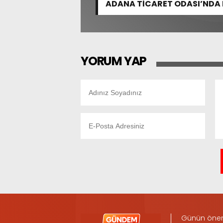
ADANA TİCARET ODASI’NDA 
YORUM YAP
Günün öneml