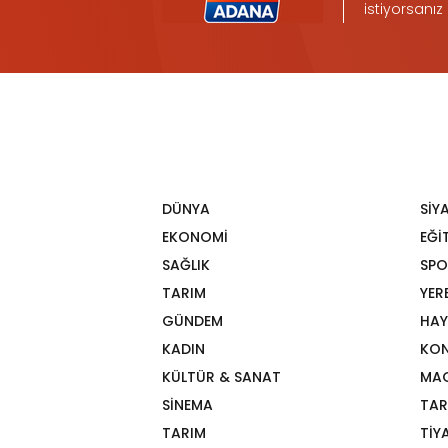
istiyorsanız
DÜNYA
SİY
EKONOMİ
EĞİ
SAĞLIK
SPO
TARIM
YER
GÜNDEM
HAY
KADIN
KON
KÜLTÜR & SANAT
MA
SİNEMA
TAR
TARIM
TİY