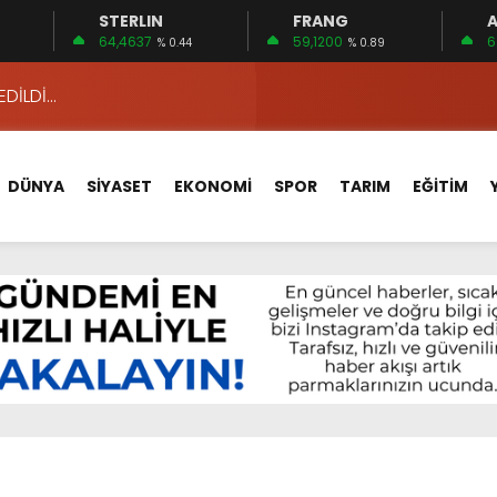
STERLIN
FRANG
A
 15 FİRMA
64,4637
59,1200
6
% 0.44
% 0.89
EDİLDİ…
ÇİN UYGUN MU?
 MECLİSTE KONUŞULDU
DÜNYA
SİYASET
EKONOMİ
SPOR
TARIM
EĞİTİM
HİZMETLERİNİ KONUŞTUK
HİZMETLERİ İÇİN SAHADA
 BOĞULMALARI ÖNLEMEK İÇİN GÖRÜŞTÜLER…
BEYİN SAĞLIĞI!
İ AYLIĞININ 40 BİN LİRA OLMASINI İSTİYOR!
 15 FİRMA