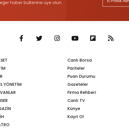
 eğer haber bültenine üye olun.
ASET
Canlı Borsa
TİM
Pariteler
R
Puan Durumu
EL YÖNETİM
Gazeteler
VANLAR
Firma Rehberi
SER
Canlı TV
GAZİN
Künye
İH
Kayıt Ol
ATRO