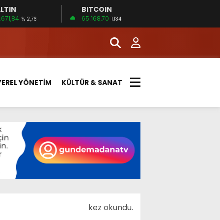
LTIN
BITCOIN
.671,84
65.168,70
% 2,76
1.134
YEREL YÖNETİM
KÜLTÜR & SANAT
kez okundu.