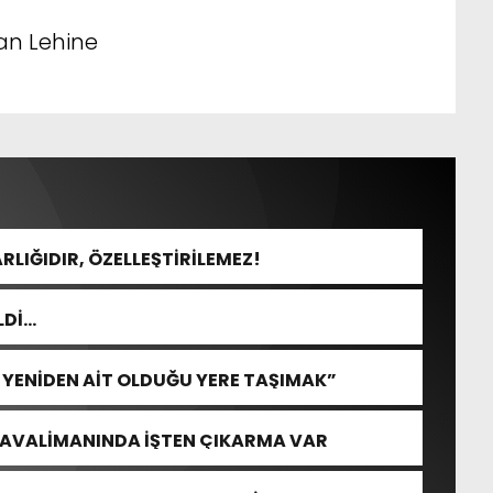
an Lehine
RLIĞIDIR, ÖZELLEŞTİRİLEMEZ!
LDİ…
İ YENİDEN AİT OLDUĞU YERE TAŞIMAK”
HAVALİMANINDA İŞTEN ÇIKARMA VAR