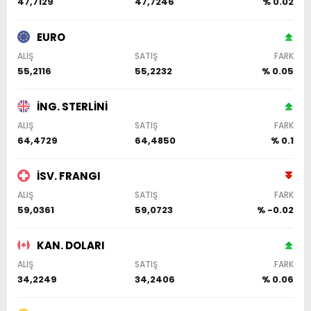
47,7129
47,7246
% 0.02
EURO
ALIŞ
SATIŞ
FARK
55,2116
55,2232
% 0.05
İNG. STERLİNİ
ALIŞ
SATIŞ
FARK
64,4729
64,4850
% 0.1
İSV. FRANGI
ALIŞ
SATIŞ
FARK
59,0361
59,0723
% -0.02
KAN. DOLARI
ALIŞ
SATIŞ
FARK
34,2249
34,2406
% 0.06