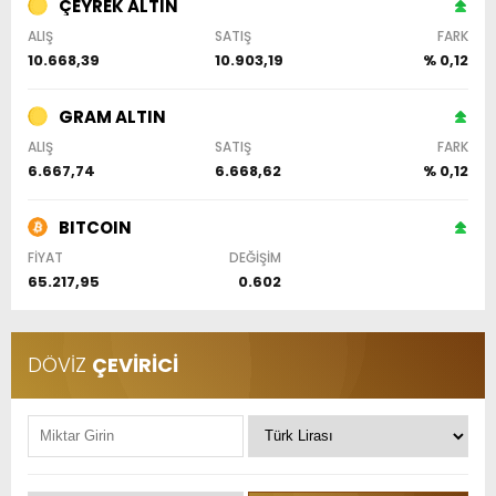
ÇEYREK ALTIN
ALIŞ
SATIŞ
FARK
10.668,39
10.903,19
% 0,12
GRAM ALTIN
ALIŞ
SATIŞ
FARK
6.667,74
6.668,62
% 0,12
BITCOIN
FİYAT
DEĞİŞİM
65.217,95
0.602
DÖVİZ
ÇEVİRİCİ