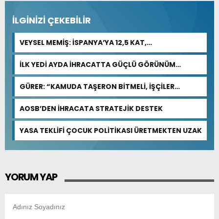
İLGİNİZİ ÇEKEBİLİR
VEYSEL MEMİŞ: İSPANYA’YA 12,5 KAT,
BULGARİSTAN’A 11,6 KAT İHRACAT ARTIŞI SAĞLADIK
İLK YEDİ AYDA İHRACATTA GÜÇLÜ GÖRÜNÜM
KORUNDU
GÜRER: “KAMUDA TAŞERON BİTMELİ, İŞÇİLER
KADROYA ALINMALI”
AOSB’DEN İHRACATA STRATEJİK DESTEK
YASA TEKLİFİ ÇOCUK POLİTİKASI ÜRETMEKTEN UZAK
YORUM YAP