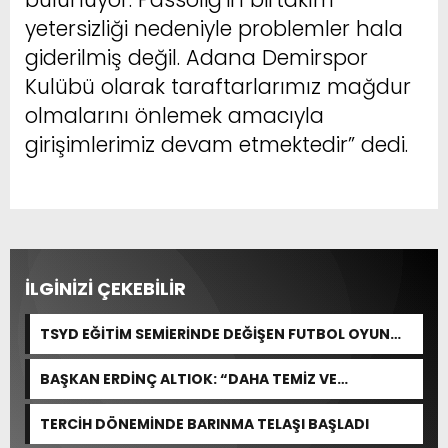
yetersizliği nedeniyle problemler hala
giderilmiş değil. Adana Demirspor
Kulübü olarak taraftarlarımız mağdur
olmalarını önlemek amacıyla
girişimlerimiz devam etmektedir” dedi.
İLGİNİZİ ÇEKEBİLİR
TSYD EĞİTİM SEMİERİNDE DEĞİŞEN FUTBOL OYUN
KURALLARI ANLATILDI
BAŞKAN ERDİNÇ ALTIOK: “DAHA TEMİZ VE
YAŞANABİLİR BİR YUMURTALIK İÇİN ÇALIŞIYORUZ”
TERCİH DÖNEMİNDE BARINMA TELAŞI BAŞLADI