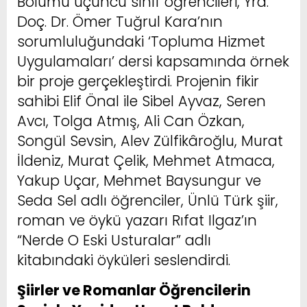
Bölümü üçüncü sınıf öğrencileri, Yrd.
Doç. Dr. Ömer Tuğrul Kara’nın
sorumluluğundaki ‘Topluma Hizmet
Uygulamaları’ dersi kapsamında örnek
bir proje gerçekleştirdi. Projenin fikir
sahibi Elif Önal ile Sibel Ayvaz, Seren
Avcı, Tolga Atmış, Ali Can Özkan,
Songül Sevsin, Alev Zülfikâroğlu, Murat
İldeniz, Murat Çelik, Mehmet Atmaca,
Yakup Uçar, Mehmet Baysungur ve
Seda Sel adlı öğrenciler, Ünlü Türk şiir,
roman ve öykü yazarı Rıfat Ilgaz’ın
“Nerde O Eski Usturalar” adlı
kitabındaki öyküleri seslendirdi.
Şiirler ve Romanlar Öğrencilerin