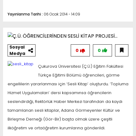
Yayınlanma Tarihi :
06 Ocak 2014 - 14:09
Sosyal
0
0
Medya
Çukurova Üniversitesi (Ç.Ü.) Eğitim Fakültesi
Türkçe Eğitimi Bölümü öğrencileri, görme
engellilerin yararlanması için ‘Sesli Kitap’ oluşturdu. ‘Topluma
Hizmet Uygulamaları’ dersi kapsamınsa öğrencilerin
seslendirdiği, Rektörlük Haber Merkezi tarafından da kaydı
tamamlanan sesli kitaplar, Adana Görmeyenler Kültür ve
Birleşme Derneği (Gör-Bir) başta olmak üzere çeşitli
ilköğretim ve ortaöğretim kurumlarına gönderildi.