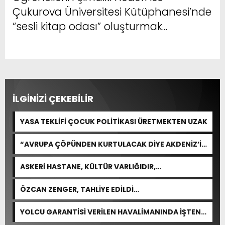
Çukurova Üniversitesi Kütüphanesi’nde
“sesli kitap odası” oluşturmak…
İLGİNİZİ ÇEKEBİLİR
YASA TEKLİFİ ÇOCUK POLİTİKASI ÜRETMEKTEN UZAK
“AVRUPA ÇÖPÜNDEN KURTULACAK DİYE AKDENİZ’İ
FEDA EDEMEZSİNİZ!”
ASKERİ HASTANE, KÜLTÜR VARLIĞIDIR,
ÖZELLEŞTİRİLEMEZ!
ÖZCAN ZENGER, TAHLİYE EDİLDİ…
YOLCU GARANTİSİ VERİLEN HAVALİMANINDA İŞTEN
ÇIKARMA VAR