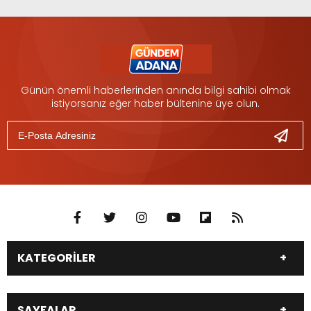
Günün önemli haberlerinden anında bilgi sahibi olmak
istiyorsanız eğer haber bültenine üye olun.
KATEGORİLER
DÜNYA
SİYASET
SAYFALAR