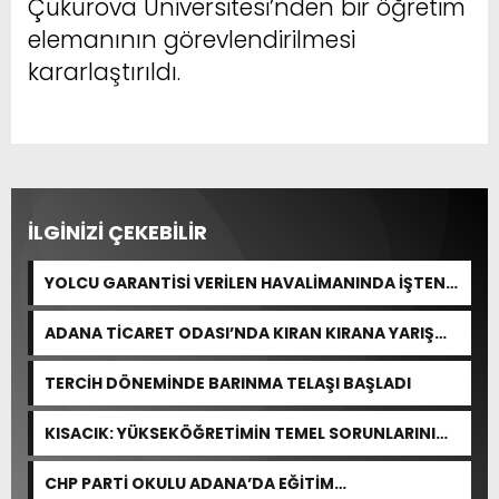
Çukurova Üniversitesi’nden bir öğretim
elemanının görevlendirilmesi
kararlaştırıldı.
İLGİNİZİ ÇEKEBİLİR
YOLCU GARANTİSİ VERİLEN HAVALİMANINDA İŞTEN
ÇIKARMA VAR
ADANA TİCARET ODASI’NDA KIRAN KIRANA YARIŞ
BEKLENİYOR
TERCİH DÖNEMİNDE BARINMA TELAŞI BAŞLADI
KISACIK: YÜKSEKÖĞRETİMİN TEMEL SORUNLARINI
ÇÖZEN BİR DÜZENLEME YOK
CHP PARTİ OKULU ADANA’DA EĞİTİM