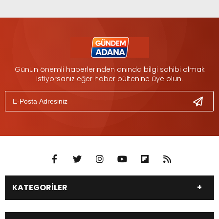
Günün önemli haberlerinden anında bilgi sahibi olmak
istiyorsanız eğer haber bültenine üye olun.
KATEGORİLER
DÜNYA
SİYASET