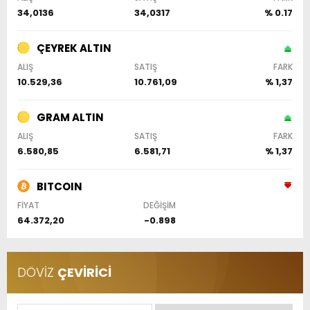
34,0136
34,0317
% 0.17
ÇEYREK ALTIN
ALIŞ
SATIŞ
FARK
10.529,36
10.761,09
% 1,37
GRAM ALTIN
ALIŞ
SATIŞ
FARK
6.580,85
6.581,71
% 1,37
BITCOIN
FİYAT
DEĞİŞİM
64.372,20
-0.898
DÖVİZ
ÇEVİRİCİ