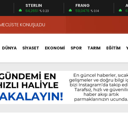
STERLIN
FRANG
A
ALLE KAN BAĞIŞI SEFERBERLİĞİ
64,2651
59,0476
6
% 0.23
% 0.14
 MECLİSTE KONUŞULDU
HİZMETLERİNİ KONUŞTUK
HİZMETLERİ İÇİN SAHADA
 BOĞULMALARI ÖNLEMEK İÇİN GÖRÜŞTÜLER…
DÜNYA
SİYASET
EKONOMİ
SPOR
TARIM
EĞİTİM
BEYİN SAĞLIĞI!
İ AYLIĞININ 40 BİN LİRA OLMASINI İSTİYOR!
 15 FİRMA
APLAR…
VA YOLUNDA…
ALLE KAN BAĞIŞI SEFERBERLİĞİ
 MECLİSTE KONUŞULDU