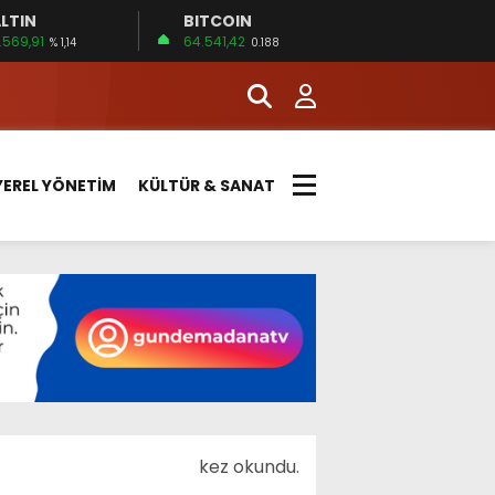
LTIN
BITCOIN
.569,91
64.541,42
% 1,14
0.188
YEREL YÖNETİM
KÜLTÜR & SANAT
kez okundu.