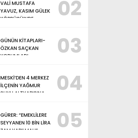
02
VALİ MUSTAFA
YAVUZ, KASIM GÜLEK
KÖPRÜSÜ’NDE
YÜRÜTÜLEN
ÇALIŞMALARI
03
GÜNÜN KİTAPLARI-
İNCELEDİ
ÖZKAN SAÇKAN
YORUMLADI
04
MESKİ’DEN 4 MERKEZ
İLÇENİN YAĞMUR
SUYU ALTYAPISINA
GÜÇLÜ YATIRIM
05
GÜRER: “EMEKLİLERE
SEYYANEN 10 BİN LİRA
ZAM YAPILMALI”