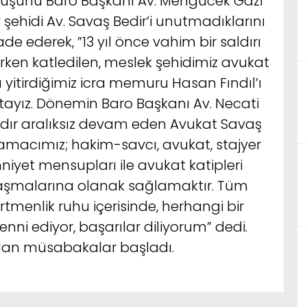
ruşunu Baro Başkanı Av. Mengücek Gazi
rev şehidi Av. Savaş Bedir’i unutmadıklarını
e ederek, ”13 yıl önce vahim bir saldırı
rken katledilen, meslek şehidimiz avukat
 yitirdiğimiz icra memuru Hasan Fındıl’ı
ayız. Dönemin Baro Başkanı Av. Necati
ıldır aralıksız devam eden Avukat Savaş
amacımız; hakim-savcı, avukat, stajyer
niyet mensupları ile avukat katipleri
aşmalarına olanak sağlamaktır. Tüm
tmenlik ruhu içerisinde, herhangi bir
ni ediyor, başarılar diliyorum” dedi.
an müsabakalar başladı.