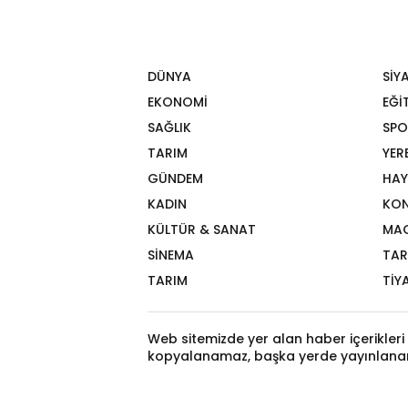
DÜNYA
SİY
EKONOMİ
EĞİ
SAĞLIK
SPO
TARIM
YER
GÜNDEM
HAY
KADIN
KON
KÜLTÜR & SANAT
MA
SİNEMA
TAR
TARIM
TİY
Web sitemizde yer alan haber içerikleri 
kopyalanamaz, başka yerde yayınlana