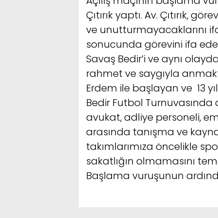
Açılış maçının başlama vu
Çıtırık yaptı. Av. Çıtırık, gö
ve unutturmayacaklarını ifad
sonucunda görevini ifa ede
Savaş Bedir’i ve aynı olayda
rahmet ve saygıyla anmakt
Erdem ile başlayan ve 13 y
Bedir Futbol Turnuvasında 
avukat, adliye personeli, em
arasında tanışma ve kayn
takımlarımıza öncelikle spor
sakatlığın olmamasını temen
Başlama vuruşunun ardınd