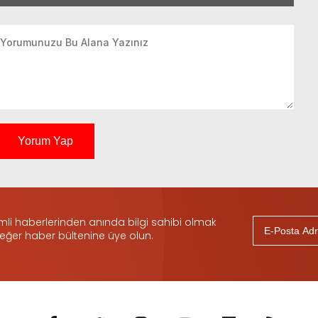
Yorum Yap
i haberlerinden anında bilgi sahibi olmak
 eğer haber bültenine üye olun.