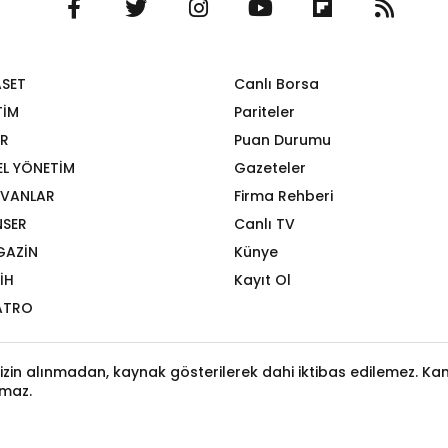
ASET
Canlı Borsa
TİM
Pariteler
R
Puan Durumu
EL YÖNETİM
Gazeteler
VANLAR
Firma Rehberi
SER
Canlı TV
GAZİN
Künye
İH
Kayıt Ol
ATRO
izin alınmadan, kaynak gösterilerek dahi iktibas edilemez. Kanu
maz.