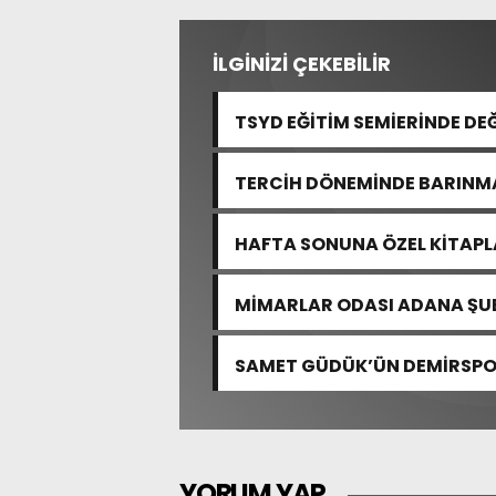
İLGİNİZİ ÇEKEBİLİR
TSYD EĞİTİM SEMİERİNDE DE
TERCİH DÖNEMİNDE BARINMA
HAFTA SONUNA ÖZEL KİTAP
MİMARLAR ODASI ADANA ŞUB
MEVZUATINA VE BİLİMSEL ES
SAMET GÜDÜK’ÜN DEMİRSPOR
YORUM YAP