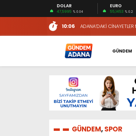
DOLAR
EURO
11:22
KIZILAY’DAN MAHALLE MAH
47,5995
55,1453
% 0.04
% 0.2
10:06
ADANA’DAKİ CİNAYETLER
13:54
NACAR: ESNAFIN SAĞLIK 
13:19
NACAR, DAHA İYİ SAĞLIK 
7:26
SULAMA KANALLARINDAKİ
GÜNDEM
14:24
HERKES İÇİN ERİŞİLEBİLİR 
14:22
EMEKLİLER EN DÜŞÜK EMEKL
13:10
İKİNCİ 500’DE ADANA’DAN
13:48
HAFTA SONUNA ÖZEL KİT
12:54
YÜKSEL YEŞİLOVA, KOSO
11:22
KIZILAY’DAN MAHALLE MAH
10:06
ADANA’DAKİ CİNAYETLER
GÜNDEM
,
SPOR