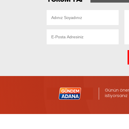
Günün öneml
istiyorsanız