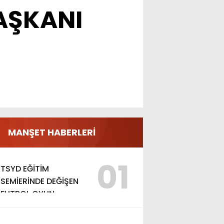
AŞKANI
MANŞET HABERLERİ
01
TSYD EĞİTİM
SEMİERİNDE DEĞİŞEN
FUTBOL OYUN
KURALLARI ANLATILDI