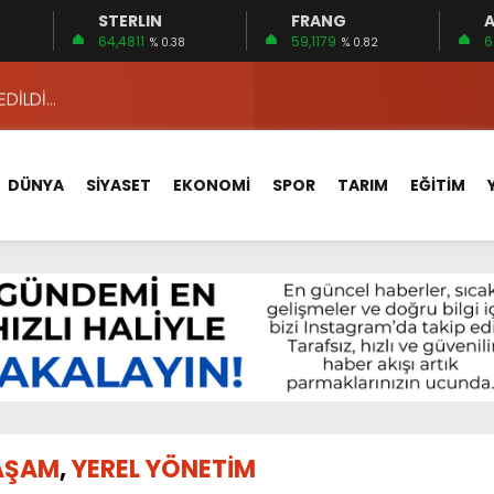
STERLIN
FRANG
A
 15 FİRMA
64,4811
59,1179
6
% 0.38
% 0.82
EDİLDİ…
ÇİN UYGUN MU?
 MECLİSTE KONUŞULDU
DÜNYA
SİYASET
EKONOMİ
SPOR
TARIM
EĞİTİM
HİZMETLERİNİ KONUŞTUK
HİZMETLERİ İÇİN SAHADA
 BOĞULMALARI ÖNLEMEK İÇİN GÖRÜŞTÜLER…
BEYİN SAĞLIĞI!
İ AYLIĞININ 40 BİN LİRA OLMASINI İSTİYOR!
 15 FİRMA
AŞAM
,
YEREL YÖNETİM