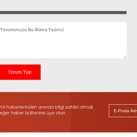
Yorum Yap
i haberlerinden anında bilgi sahibi olmak
 eğer haber bültenine üye olun.