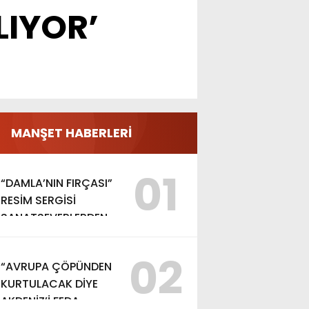
LIYOR’
MANŞET HABERLERİ
01
“DAMLA’NIN FIRÇASI”
RESİM SERGİSİ
SANATSEVERLERDEN
YOĞUN İLGİ GÖRDÜ
02
“AVRUPA ÇÖPÜNDEN
KURTULACAK DİYE
AKDENİZ’İ FEDA