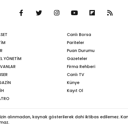
ASET
Canlı Borsa
TİM
Pariteler
R
Puan Durumu
EL YÖNETİM
Gazeteler
VANLAR
Firma Rehberi
SER
Canlı TV
GAZİN
Künye
İH
Kayıt Ol
ATRO
izin alınmadan, kaynak gösterilerek dahi iktibas edilemez. Kanu
maz.