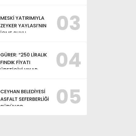
EDEMEZSİNİZ!”
03
MESKİ YATIRIMIYLA
ZEYKER YAYLASI’NIN
İÇME SUYU
KAPASİTESİ
GÜÇLENDİRİLDİ
04
GÜRER: “250 LİRALIK
FINDIK FİYATI
ÜRETİCİYİ YIKAR,
ALIM FİYATI EN AZ
370 LİRA OLMALI”
05
CEYHAN BELEDİYESİ
ASFALT SEFERBERLİĞİ
SÜRÜYOR