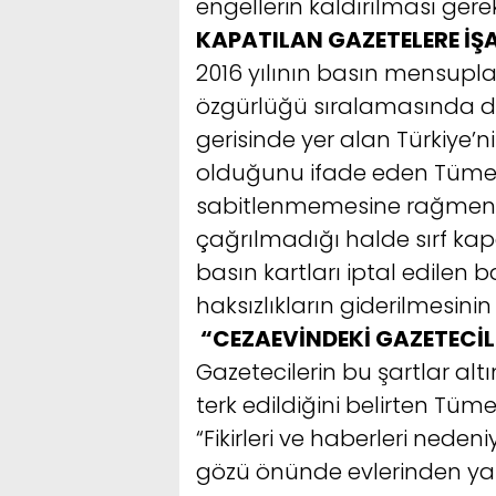
engellerin kaldırılması gerekt
KAPATILAN GAZETELERE İŞA
2016 yılının basın mensupla
özgürlüğü sıralamasında dün
gerisinde yer alan Türkiye’
olduğunu ifade eden Tüme
sabitlenmemesine rağmen g
çağrılmadığı halde sırf kapa
basın kartları iptal edilen
haksızlıkların giderilmesini
“CEZAEVİNDEKİ GAZETECİLE
Gazetecilerin bu şartlar 
terk edildiğini belirten Tümer
“Fikirleri ve haberleri nede
gözü önünde evlerinden ya