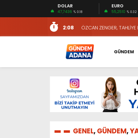
DOLAR
EURO
13:10
İKİNCİ 500’DE ADANA’DAN
47,7436
55,2510
% 0.18
% 0.32
13:16
2:08
ÖZCAN ZENGER, TAHLİYE 
16:00
AKILLI MERCEK HERKES İ
10:06
ADANA’DAKİ CİNAYETLER
GÜNDEM
13:54
NACAR: ESNAFIN SAĞLIK 
13:19
NACAR, DAHA İYİ SAĞLIK 
7:26
SULAMA KANALLARINDAKİ
14:24
HERKES İÇİN ERİŞİLEBİLİR 
14:22
EMEKLİLER EN DÜŞÜK EMEKL
13:10
İKİNCİ 500’DE ADANA’DAN
13:16
GENEL
,
GÜNDEM
,
Y