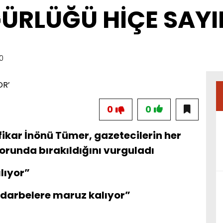
ÜRLÜĞÜ HİÇE SAYI
0
0
0
fikar İnönü Tümer, gazetecilerin her
runda bırakıldığını vurguladı
lıyor”
i darbelere maruz kalıyor”