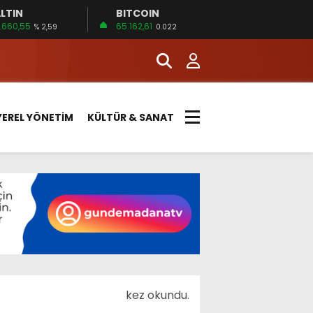
LTIN
BITCOIN
.660,55
65.162,61
% 2,59
0.022
YEREL YÖNETİM
KÜLTÜR & SANAT
kez okundu.