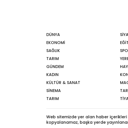
DÜNYA
SİY
EKONOMİ
EĞİ
SAĞLIK
SPO
TARIM
YER
GÜNDEM
HAY
KADIN
KON
KÜLTÜR & SANAT
MA
SİNEMA
TAR
TARIM
TİY
Web sitemizde yer alan haber içerikleri 
kopyalanamaz, başka yerde yayınlana