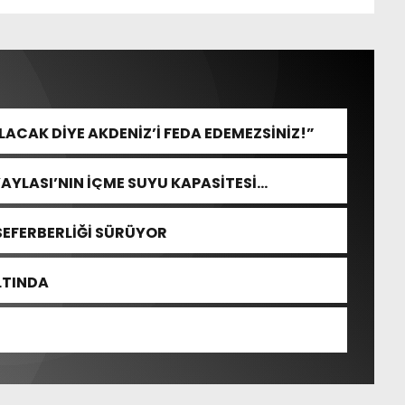
CAK DİYE AKDENİZ’İ FEDA EDEMEZSİNİZ!”
YAYLASI’NIN İÇME SUYU KAPASİTESİ
SEFERBERLİĞİ SÜRÜYOR
ALTINDA