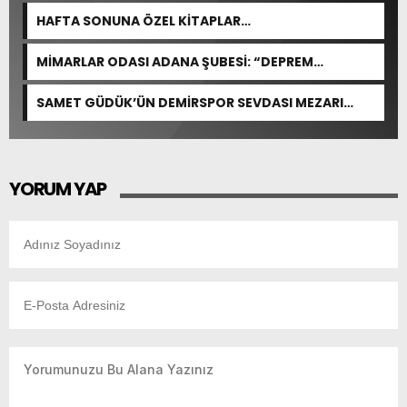
HAFTA SONUNA ÖZEL KİTAPLAR…
MİMARLAR ODASI ADANA ŞUBESİ: “DEPREM
YARGILAMALARI DÖNEMİN MEVZUATINA VE BİLİMSEL
ESASLARA GÖRE YAPILMALIDIR”
SAMET GÜDÜK’ÜN DEMİRSPOR SEVDASI MEZARI
BAŞINDA YAŞATILDI
YORUM YAP