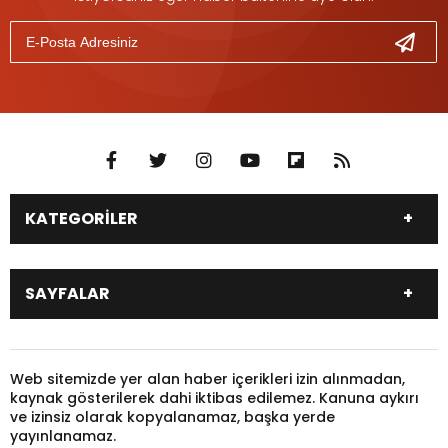
KATEGORİLER
DÜNYA
SİYASET
SAYFALAR
EKONOMİ
EĞİTİM
SAĞLIK
SPOR
Canlı Borsa
Hisseler
TARIM
YEREL YÖNETİM
Pariteler
Canlı Sonuçlar
Web sitemizde yer alan haber içerikleri izin alınmadan,
GÜNDEM
HAYVANLAR
kaynak gösterilerek dahi iktibas edilemez. Kanuna aykırı
Puan Durumu
Fikstür
KADIN
KONSER
ve izinsiz olarak kopyalanamaz, başka yerde
Gazeteler
Burçlar
yayınlanamaz.
KÜLTÜR & SANAT
MAGAZİN