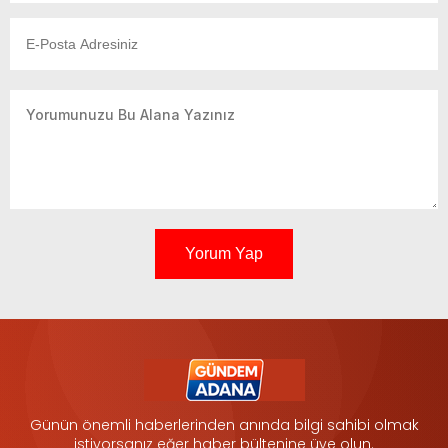
Yorum Yap
Günün önemli haberlerinden anında bilgi sahibi olmak
istiyorsanız eğer haber bültenine üye olun.