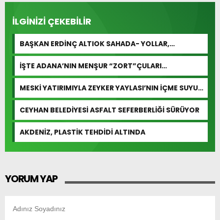
İLGİNİZİ ÇEKEBİLİR
BAŞKAN ERDİNÇ ALTIOK SAHADA- YOLLAR,
KALDIRIMLAR YENİLENİYOR
İŞTE ADANA’NIN MENŞUR “ZORT”ÇULARI…
MESKİ YATIRIMIYLA ZEYKER YAYLASI’NIN İÇME SUYU
KAPASİTESİ GÜÇLENDİRİLDİ
CEYHAN BELEDİYESİ ASFALT SEFERBERLİĞİ SÜRÜYOR
AKDENİZ, PLASTİK TEHDİDİ ALTINDA
YORUM YAP