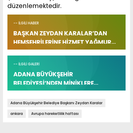
düzenlemektedir.
-- İLGİLİ HABER
BAŞKAN ZEYDAN KARALAR’DAN
HEMŞEHRİLERİNE HİZMET YAĞMURU
SÜRÜYOR
-- İLGİLİ GALERİ
ADANA BÜYÜKŞEHİR
BELEDİYESİ’NDEN MİNİKLERE
SERİNLETEN SÜRPRİZ
Adana Büyükşehir Belediye Başkanı Zeydan Karalar
ankara
Avrupa hareketlilik haftası