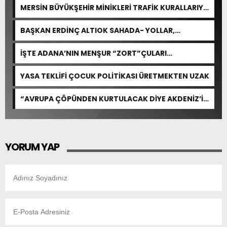
MERSİN BÜYÜKŞEHİR MİNİKLERİ TRAFİK KURALLARIYLA
BULUŞTURDU
BAŞKAN ERDİNÇ ALTIOK SAHADA- YOLLAR,
KALDIRIMLAR YENİLENİYOR
İŞTE ADANA’NIN MENŞUR “ZORT”ÇULARI…
YASA TEKLİFİ ÇOCUK POLİTİKASI ÜRETMEKTEN UZAK
“AVRUPA ÇÖPÜNDEN KURTULACAK DİYE AKDENİZ’İ
FEDA EDEMEZSİNİZ!”
YORUM YAP