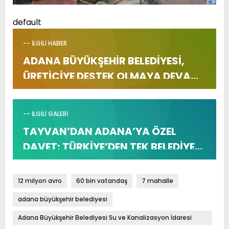
default
-- İLGİLİ HABER
ADANA BÜYÜKŞEHİR BELEDİYESİ,
ÜRETİCİYE DESTEK OLMAYA DEVAM
EDİYOR
-- İLGİLİ GALERİ
TAYVAN’DAN ADANA’YA ÖZEL
DAVET; TÜRKİYE’DEN TEK BELEDİYE
ADANA BÜYÜKŞEHİR BELEDİYESİ
12 milyon avro
60 bin vatandaş
7 mahalle
adana büyükşehir belediyesi
Adana Büyükşehir Belediyesi Su ve Kanalizasyon İdaresi