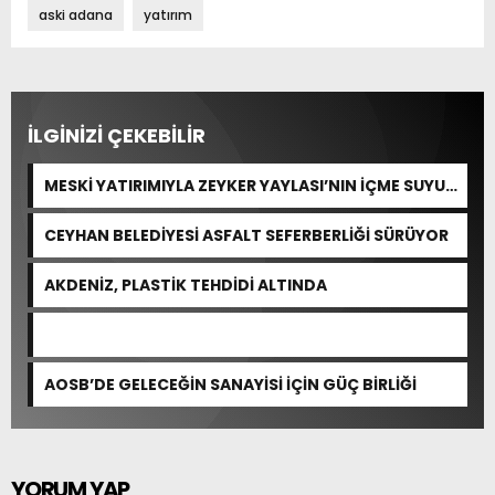
(ASKİ)
aski adana
yatırım
İLGİNİZİ ÇEKEBİLİR
MESKİ YATIRIMIYLA ZEYKER YAYLASI’NIN İÇME SUYU
KAPASİTESİ GÜÇLENDİRİLDİ
CEYHAN BELEDİYESİ ASFALT SEFERBERLİĞİ SÜRÜYOR
AKDENİZ, PLASTİK TEHDİDİ ALTINDA
AOSB’DE GELECEĞİN SANAYİSİ İÇİN GÜÇ BİRLİĞİ
YORUM YAP