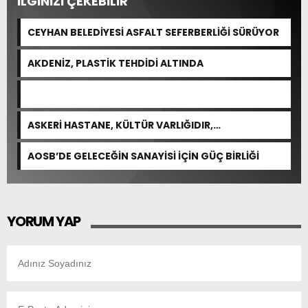
İLGİNİZİ ÇEKEBİLİR
CEYHAN BELEDİYESİ ASFALT SEFERBERLİĞİ SÜRÜYOR
AKDENİZ, PLASTİK TEHDİDİ ALTINDA
ASKERİ HASTANE, KÜLTÜR VARLIĞIDIR,
ÖZELLEŞTİRİLEMEZ!
AOSB’DE GELECEĞİN SANAYİSİ İÇİN GÜÇ BİRLİĞİ
YORUM YAP