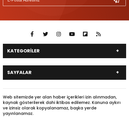
KATEGORİLER
DÜNYA
SİYASET
SAYFALAR
EKONOMİ
EĞİTİM
SAĞLIK
SPOR
Canlı Borsa
Hisseler
TARIM
YEREL YÖNETİM
Pariteler
Canlı Sonuçlar
Web sitemizde yer alan haber içerikleri izin alınmadan,
GÜNDEM
HAYVANLAR
kaynak gösterilerek dahi iktibas edilemez. Kanuna aykırı
Puan Durumu
Fikstür
KADIN
KONSER
ve izinsiz olarak kopyalanamaz, başka yerde
Gazeteler
Burçlar
yayınlanamaz.
KÜLTÜR & SANAT
MAGAZİN
Firma Rehberi
Nöbetçi Eczaneler
SİNEMA
TARİH
Canlı TV
Yazarlar