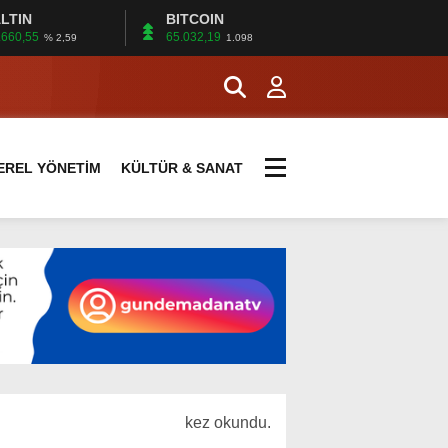
LTIN
BITCOIN
.660,55
65.032,19
% 2,59
1.098
EREL YÖNETİM
KÜLTÜR & SANAT
kez okundu.