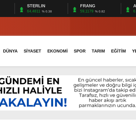
STERLIN
FRANG
A
AN 15 FİRMA
64,4811
59,1179
6
% 0.38
% 0.82
YE EDİLDİ…
S İÇİN UYGUN MU?
LER MECLİSTE KONUŞULDU
DÜNYA
SİYASET
EKONOMİ
SPOR
TARIM
EĞİTİM
Y
IK HİZMETLERİNİ KONUŞTUK
IK HİZMETLERİ İÇİN SAHADA
AKİ BOĞULMALARI ÖNLEMEK İÇİN GÖRÜŞTÜLER…
LİR BEYİN SAĞLIĞI!
MEKLİ AYLIĞININ 40 BİN LİRA OLMASINI İSTİYOR!
AN 15 FİRMA