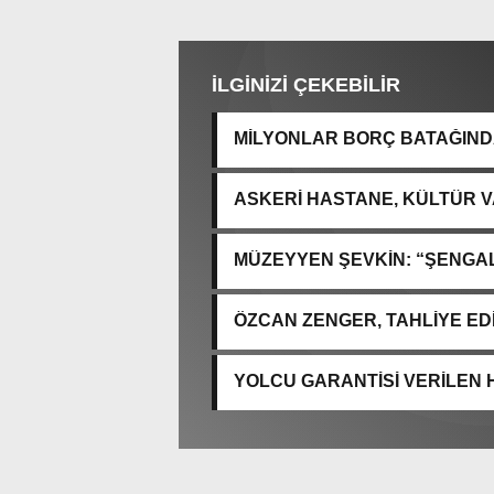
İLGİNİZİ ÇEKEBİLİR
MİLYONLAR BORÇ BATAĞINDA
“ARAŞTIRMAYALIM!”
ASKERİ HASTANE, KÜLTÜR VA
MÜZEYYEN ŞEVKİN: “ŞENGAL’
ACISIDIR”
ÖZCAN ZENGER, TAHLİYE ED
YOLCU GARANTİSİ VERİLEN 