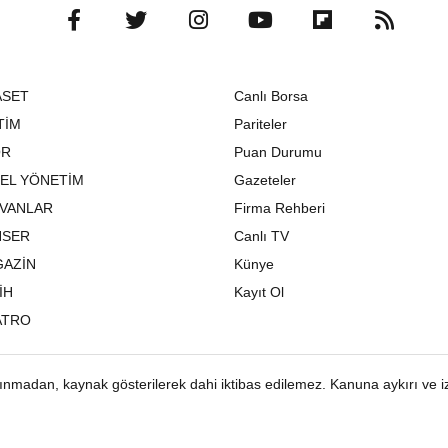
ASET
Canlı Borsa
TİM
Pariteler
OR
Puan Durumu
EL YÖNETİM
Gazeteler
VANLAR
Firma Rehberi
NSER
Canlı TV
AZİN
Künye
İH
Kayıt Ol
ATRO
alınmadan, kaynak gösterilerek dahi iktibas edilemez. Kanuna aykırı ve