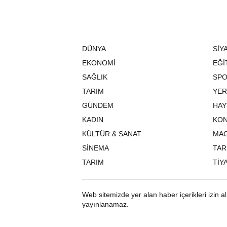
DÜNYA
SİY
EKONOMİ
EĞİ
SAĞLIK
SP
TARIM
YER
GÜNDEM
HAY
KADIN
KO
KÜLTÜR & SANAT
MAG
SİNEMA
TAR
TARIM
TİY
Web sitemizde yer alan haber içerikleri izin 
yayınlanamaz.