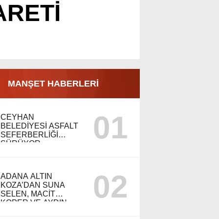
ARETİ
MANŞET HABERLERİ
01
CEYHAN
BELEDİYESİ ASFALT
SEFERBERLİĞİ
SÜRÜYOR
02
ADANA ALTIN
KOZA’DAN SUNA
SELEN, MACİT
KOPER VE AYDIN
SAYMAN’A EMEK