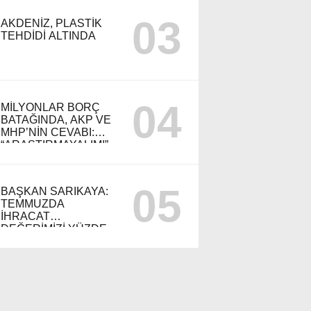
ÖDÜLÜ
03
AKDENİZ, PLASTİK
TEHDİDİ ALTINDA
04
MİLYONLAR BORÇ
BATAĞINDA, AKP VE
MHP’NİN CEVABI:
“ARAŞTIRMAYALIM!”
05
BAŞKAN SARIKAYA:
TEMMUZDA
İHRACAT
DEĞERİMİZİ YÜZDE
54 ARTIRDIK”