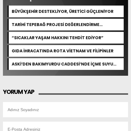
BÜYÜKŞEHİR DESTEKLİYOR, ÜRETİCİ GÜÇLENİYOR
TARİHİ TEPEBAĞ PROJESİ DEĞERLENDİRME
TOPLANTISI GERÇEKLEŞTİRİLDİ
“SICAKLAR YAŞAM HAKKINI TEHDİT EDİYOR”
GIDA İHRACATINDA ROTA VİETNAM VE FİLİPİNLER
ASKİ’DEN BAKIMYURDU CADDESİ’NDE İÇME SUYU
ALTYAPISINA GÜÇLÜ YATIRIM
YORUM YAP