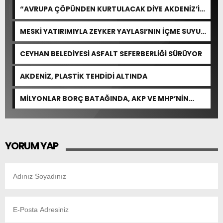
“AVRUPA ÇÖPÜNDEN KURTULACAK DİYE AKDENİZ’İ
FEDA EDEMEZSİNİZ!”
MESKİ YATIRIMIYLA ZEYKER YAYLASI’NIN İÇME SUYU
KAPASİTESİ GÜÇLENDİRİLDİ
CEYHAN BELEDİYESİ ASFALT SEFERBERLİĞİ SÜRÜYOR
AKDENİZ, PLASTİK TEHDİDİ ALTINDA
MİLYONLAR BORÇ BATAĞINDA, AKP VE MHP’NİN
CEVABI: “ARAŞTIRMAYALIM!”
YORUM YAP