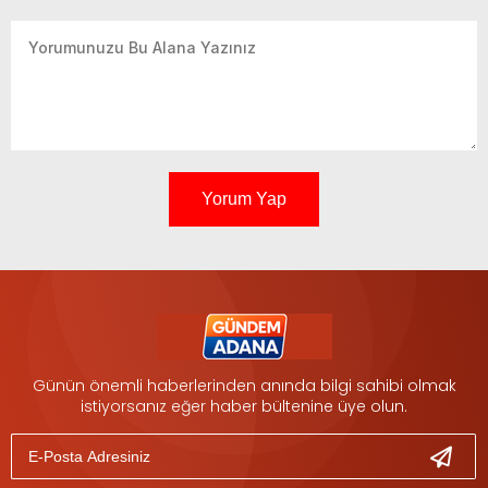
Yorum Yap
Günün önemli haberlerinden anında bilgi sahibi olmak
istiyorsanız eğer haber bültenine üye olun.