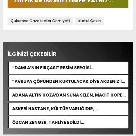
ZÜLFİKAR İNÖNÜ TÜMER YALNIZ
BIRAKMADI…
Çukurova Gazeteciler Cemiyeti
Kurtul Çakın
İLGİNİZİ ÇEKEBİLİR
“DAMLA’NIN FIRÇASI” RESİM SERGİSİ
SANATSEVERLERDEN YOĞUN İLGİ GÖRDÜ
“AVRUPA ÇÖPÜNDEN KURTULACAK DİYE AKDENİZ’İ
FEDA EDEMEZSİNİZ!”
ADANA ALTIN KOZA’DAN SUNA SELEN, MACİT KOPER
VE AYDIN SAYMAN’A EMEK ÖDÜLÜ
ASKERİ HASTANE, KÜLTÜR VARLIĞIDIR,
ÖZELLEŞTİRİLEMEZ!
ÖZCAN ZENGER, TAHLİYE EDİLDİ…