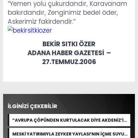
“Yemen yolu çukurdandır, Karavanam
bakırdandır, Zenginimiz bedel öder,
Askerimiz fakirdendir.”
BEKİR SITKI ÖZER
ADANA HABER GAZETESİ –
27.TEMMUZ.2006
İLGİNİZİ ÇEKEBİLİR
“AVRUPA ÇÖPÜNDEN KURTULACAK DİYE AKDENİZ’İ
FEDA EDEMEZSİNİZ!”
MESKİ YATIRIMIYLA ZEYKER YAYLASI’NIN İÇME SUYU