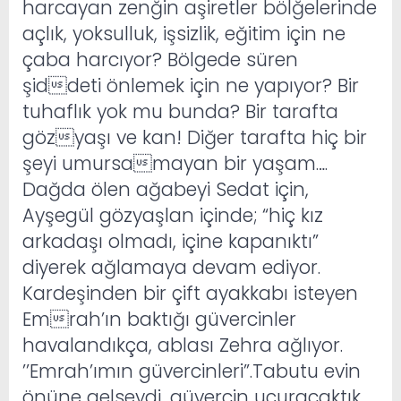
harcayan zenğin aşiretler bölğelerinde
açlık, yoksulluk, işsizlik, eğitim için ne
çaba harcıyor? Bölgede süren
şiddeti önlemek için ne yapıyor? Bir
tuhaflık yok mu bunda? Bir tarafta
gözyaşı ve kan! Diğer tarafta hiç bir
şeyi umursamayan bir yaşam….
Dağda ölen ağabeyi Sedat için,
Ayşegül gözyaşlan içinde; “hiç kız
arkadaşı olmadı, içine kapanıktı”
diyerek ağlamaya devam ediyor.
Kardeşinden bir çift ayakkabı isteyen
Emrah’ın baktığı güvercinler
havalandıkça, ablası Zehra ağlıyor.
’’Emrah’ımın güvercinleri”.Tabutu evin
önüne gelseydi, güvercin uçuracaktık,