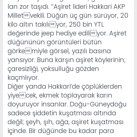
lan zor taşıdı. ’’Aşiret lideri Hakkari AKP
Milletvekili. Düğün üç gün sürüyor, 20
kilo altın takılıyor, 250 bin YTL
değerinde jeep hediye ediliyor. Aşiret
düğününün görüntüleri bütün
görkemiyle görsel, yazılı basına
yansıyor. Buna karşın aşiret köylerinin;
çaresizliği, yoksulluğu gözden
kaçmlıyor.
Diğer yanda Hakkari’de çöplüklerden
yiyecek, ekmek toplayarak karın
doyuruyor insanlar. Doğu-Güneydoğu
sadece şiddetin kuşatması altında
değil; şeyh, şıh, ağa, aşiret kuşatması
içinde. Bir düğünde bu kadar para