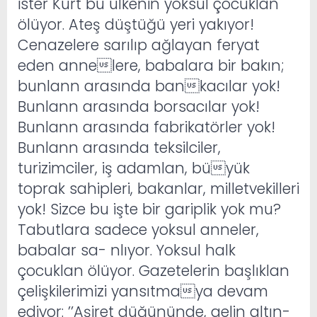
ister Kürt bu ülkenin yoksul çocuklan
ölüyor. Ateş düştüğü yeri yakıyor!
Cenazelere sarılıp ağlayan feryat
eden annelere, babalara bir bakın;
bunlann arasında bankacılar yok!
Bunlann arasında borsacılar yok!
Bunlann arasında fabrikatörler yok!
Bunlann arasında teksilciler,
turizimciler, iş adamlan, büyük
toprak sahipleri, bakanlar, milletvekilleri
yok! Sizce bu işte bir gariplik yok mu?
Tabutlara sadece yoksul anneler,
babalar sa- nlıyor. Yoksul halk
çocuklan ölüyor. Gazetelerin başlıklan
çelişkilerimizi yansıtmaya devam
ediyor: ’’Aşiret düğününde, gelin altın-