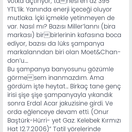
votka açtınyor, tanesi en az 395
YTL’lik. Yanında enerji içeceği oluyor
mutlaka. İçki içmekle yetinmeyen de
var. Nasıl mı? Bazısı Miller’lannı (bira
markası) birbirlerinin kafasına boca
ediyor, bazısı da lüks şampanya
markalanndan biri olan Moet&Chan-
don’u….
Bu şampanya banyosunu gözümle
görmesem inanmazdım. Ama
gördüm işte heytat… Birkaç tane genç
irisi şişe şişe şampanyayla yıkandık
sonra Erdal Acar jakuzisine girdi. Ve
orda eğlenceye devam etti. (Onur
Baştürk-Hürri- yet Gaz. Kelebek Kırmızı
Hat 12.7.2006)” Tatil yörelerinde