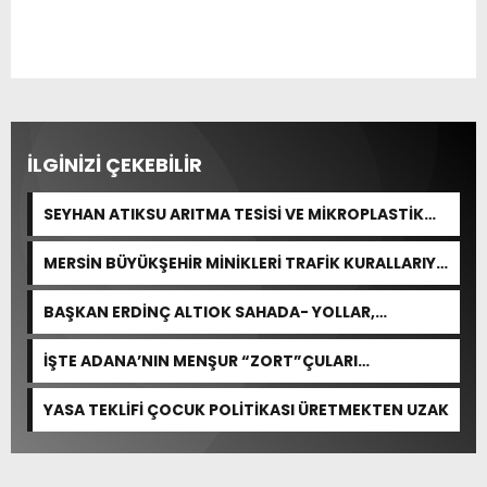
İLGİNİZİ ÇEKEBİLİR
SEYHAN ATIKSU ARITMA TESİSİ VE MİKROPLASTİK
KİRLİLİĞİNE İLİŞKİN AÇIKLAMA
MERSİN BÜYÜKŞEHİR MİNİKLERİ TRAFİK KURALLARIYLA
BULUŞTURDU
BAŞKAN ERDİNÇ ALTIOK SAHADA- YOLLAR,
KALDIRIMLAR YENİLENİYOR
İŞTE ADANA’NIN MENŞUR “ZORT”ÇULARI…
YASA TEKLİFİ ÇOCUK POLİTİKASI ÜRETMEKTEN UZAK