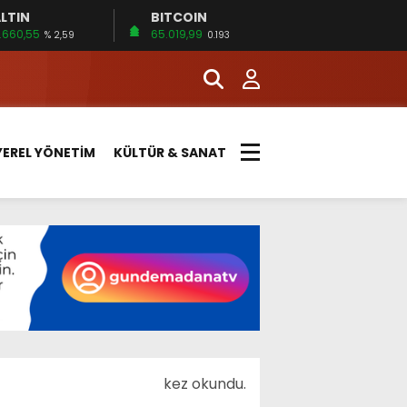
LTIN
BITCOIN
.660,55
65.019,99
% 2,59
0.193
YEREL YÖNETİM
KÜLTÜR & SANAT
kez okundu.