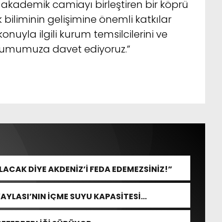
kademik camiayı birleştiren bir köprü
biliminin gelişimine önemli katkılar
konuyla ilgili kurum temsilcilerini ve
yumumuza davet ediyoruz.”
CAK DİYE AKDENİZ’İ FEDA EDEMEZSİNİZ!”
YAYLASI’NIN İÇME SUYU KAPASİTESİ