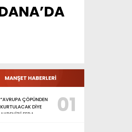
ADANA’DA
MANŞET HABERLERİ
01
“AVRUPA ÇÖPÜNDEN
KURTULACAK DİYE
AKDENİZ’İ FEDA
EDEMEZSİNİZ!”