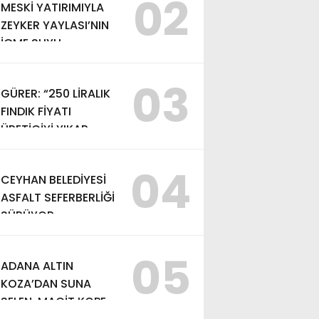
02
MESKİ YATIRIMIYLA
ZEYKER YAYLASI’NIN
İÇME SUYU
KAPASİTESİ
GÜÇLENDİRİLDİ
03
GÜRER: “250 LİRALIK
FINDIK FİYATI
ÜRETİCİYİ YIKAR,
ALIM FİYATI EN AZ
370 LİRA OLMALI”
04
CEYHAN BELEDİYESİ
ASFALT SEFERBERLİĞİ
SÜRÜYOR
05
ADANA ALTIN
KOZA’DAN SUNA
SELEN, MACİT KOPER