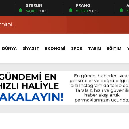
STERLIN
FRANG
A
 15 FİRMA
64,4811
59,1179
6
% 0.38
% 0.82
EDİLDİ…
ÇİN UYGUN MU?
 MECLİSTE KONUŞULDU
DÜNYA
SİYASET
EKONOMİ
SPOR
TARIM
EĞİTİM
HİZMETLERİNİ KONUŞTUK
HİZMETLERİ İÇİN SAHADA
 BOĞULMALARI ÖNLEMEK İÇİN GÖRÜŞTÜLER…
BEYİN SAĞLIĞI!
İ AYLIĞININ 40 BİN LİRA OLMASINI İSTİYOR!
 15 FİRMA