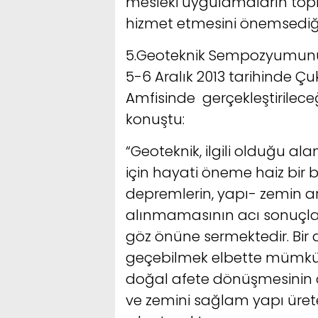
mesleki uygulamaların top
hizmet etmesini önemsediği
5.Geoteknik Sempozyumunu
5-6 Aralık 2013 tarihinde Ç
Amfisinde gerçekleştirileceğ
konuştu:
“Geoteknik, ilgili olduğu al
için hayati öneme haiz bir b
depremlerin, yapı- zemin ara
alınmamasının acı sonuçla
göz önüne sermektedir. Bir
geçebilmek elbette mümkün 
doğal afete dönüşmesinin 
ve zemini sağlam yapı üret