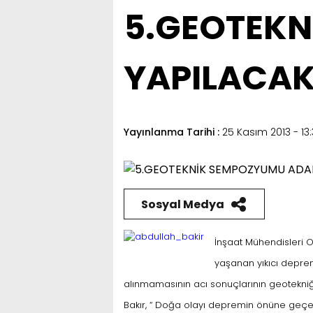
5.GEOTEK
YAPILACA
Yayınlanma Tarihi :
25 Kasım 2013 - 13:
Sosyal Medya
İnşaat Mühendisleri 
yaşanan yıkıcı depreml
alınmamasının acı sonuçlarının geotekni
Bakır, “ Doğa olayı depremin önüne geçe