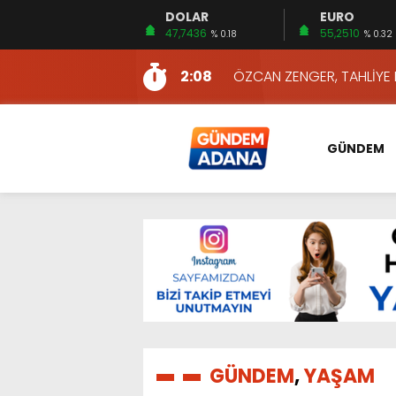
DOLAR
EURO
13:10
İKİNCİ 500’DE ADANA’DAN
47,7436
55,2510
% 0.18
% 0.32
13:16
2:08
ÖZCAN ZENGER, TAHLİYE 
16:00
AKILLI MERCEK HERKES İ
10:06
ADANA’DAKİ CİNAYETLER
GÜNDEM
13:54
NACAR: ESNAFIN SAĞLIK 
13:19
NACAR, DAHA İYİ SAĞLIK 
7:26
SULAMA KANALLARINDAKİ
14:24
HERKES İÇİN ERİŞİLEBİLİR 
14:22
EMEKLİLER EN DÜŞÜK EMEKL
13:10
İKİNCİ 500’DE ADANA’DAN
13:16
GÜNDEM
,
YAŞAM