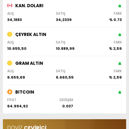
KAN. DOLARI
ALIŞ
SATIŞ
FARK
34,1883
34,2339
% 0.73
ÇEYREK ALTIN
ALIŞ
SATIŞ
FARK
10.655,50
10.889,99
% 2,59
GRAM ALTIN
ALIŞ
SATIŞ
FARK
6.659,69
6.660,55
% 2,59
BITCOIN
FİYAT
DEĞİŞİM
64.994,92
0.037
DÖVİZ
ÇEVİRİCİ