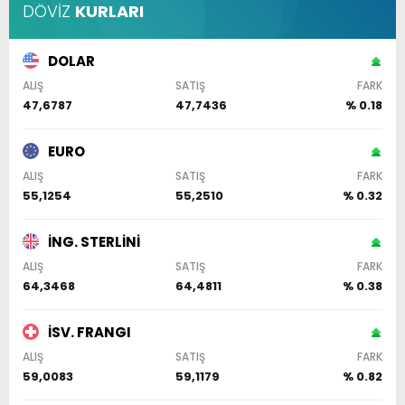
DÖVİZ
KURLARI
DOLAR
ALIŞ
SATIŞ
FARK
47,6787
47,7436
% 0.18
EURO
ALIŞ
SATIŞ
FARK
55,1254
55,2510
% 0.32
İNG. STERLİNİ
ALIŞ
SATIŞ
FARK
64,3468
64,4811
% 0.38
İSV. FRANGI
ALIŞ
SATIŞ
FARK
59,0083
59,1179
% 0.82