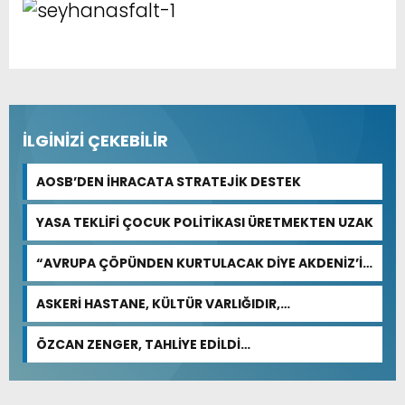
İLGİNİZİ ÇEKEBİLİR
AOSB’DEN İHRACATA STRATEJİK DESTEK
YASA TEKLİFİ ÇOCUK POLİTİKASI ÜRETMEKTEN UZAK
“AVRUPA ÇÖPÜNDEN KURTULACAK DİYE AKDENİZ’İ
FEDA EDEMEZSİNİZ!”
ASKERİ HASTANE, KÜLTÜR VARLIĞIDIR,
ÖZELLEŞTİRİLEMEZ!
ÖZCAN ZENGER, TAHLİYE EDİLDİ…