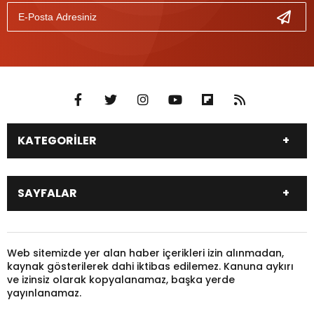
KATEGORİLER
DÜNYA
SİYASET
SAYFALAR
EKONOMİ
EĞİTİM
SAĞLIK
SPOR
Canlı Borsa
Hisseler
TARIM
YEREL YÖNETİM
Pariteler
Canlı Sonuçlar
Web sitemizde yer alan haber içerikleri izin alınmadan,
GÜNDEM
HAYVANLAR
kaynak gösterilerek dahi iktibas edilemez. Kanuna aykırı
Puan Durumu
Fikstür
KADIN
KONSER
ve izinsiz olarak kopyalanamaz, başka yerde
Gazeteler
Burçlar
yayınlanamaz.
KÜLTÜR & SANAT
MAGAZİN
Firma Rehberi
Nöbetçi Eczaneler
SİNEMA
TARİH