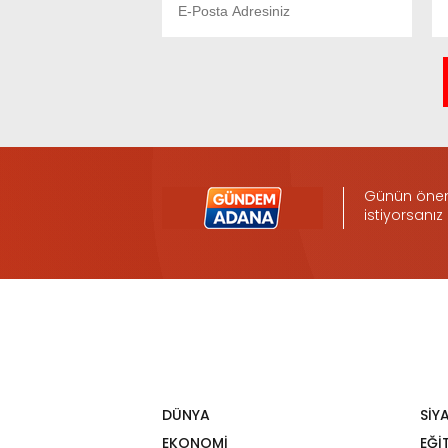
Günün öneml
istiyorsanız
DÜNYA
SİY
EKONOMİ
EĞİ