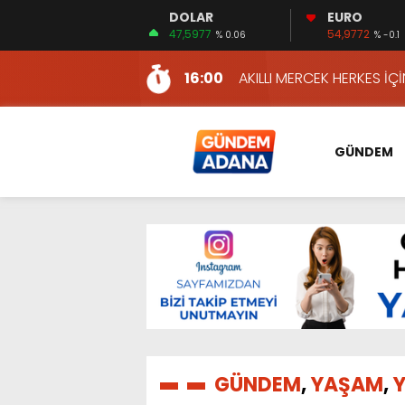
DOLAR
EURO
12:54
YÜKSEL YEŞİLOVA, KOSO
47,5977
54,9772
% 0.06
% -0.1
16:00
AKILLI MERCEK HERKES İ
10:06
ADANA’DAKİ CİNAYETLER
13:54
NACAR: ESNAFIN SAĞLIK 
13:19
NACAR, DAHA İYİ SAĞLIK 
GÜNDEM
7:26
SULAMA KANALLARINDAKİ
14:24
HERKES İÇİN ERİŞİLEBİLİR 
14:22
EMEKLİLER EN DÜŞÜK EMEKL
13:10
İKİNCİ 500’DE ADANA’DAN
13:48
HAFTA SONUNA ÖZEL KİT
12:54
YÜKSEL YEŞİLOVA, KOSO
16:00
AKILLI MERCEK HERKES İ
GÜNDEM
,
YAŞAM
,
Y