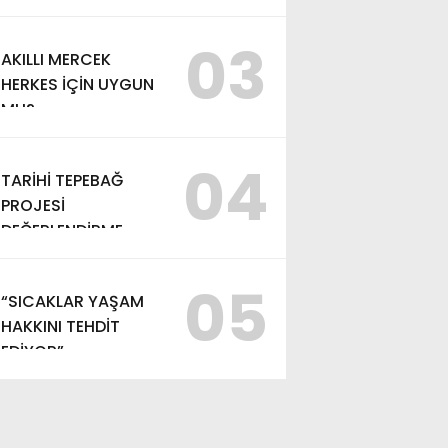
03
AKILLI MERCEK
HERKES İÇİN UYGUN
MU?
04
TARİHİ TEPEBAĞ
PROJESİ
DEĞERLENDİRME
TOPLANTISI
GERÇEKLEŞTİRİLDİ
05
“SICAKLAR YAŞAM
HAKKINI TEHDİT
EDİYOR”