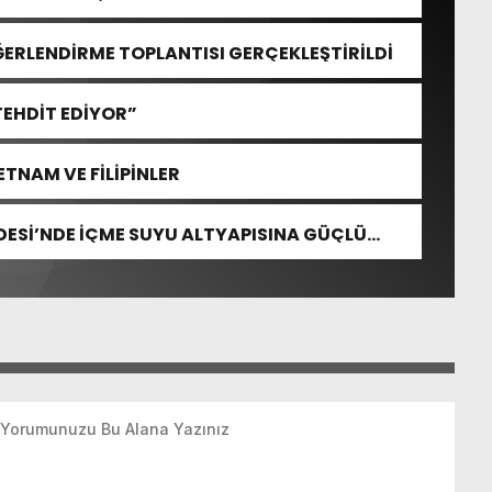
ĞERLENDİRME TOPLANTISI GERÇEKLEŞTİRİLDİ
TEHDİT EDİYOR”
TNAM VE FİLİPİNLER
ESİ’NDE İÇME SUYU ALTYAPISINA GÜÇLÜ