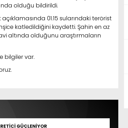
nda olduğu bildirildi.
lk açıklamasında 01.15 sularındaki terörist
ice katledildiğini kaydetti. Şahin en az
davi altında olduğunu araştırmaların
bilgiler var.
oruz.
ÜRETİCİ GÜÇLENİYOR