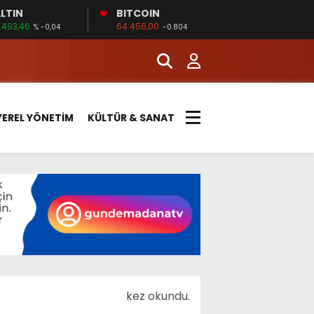
LTIN
BITCOIN
.493,46
64.456,00
% -0,04
-0.804
YEREL YÖNETİM
KÜLTÜR & SANAT
kez okundu.