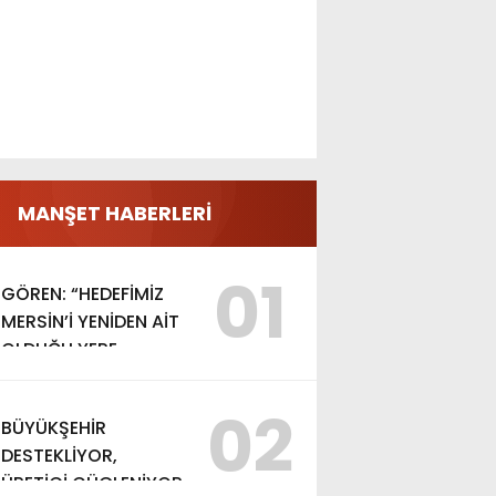
MANŞET HABERLERİ
01
GÖREN: “HEDEFİMİZ
MERSİN’İ YENİDEN AİT
OLDUĞU YERE
TAŞIMAK”
02
BÜYÜKŞEHİR
DESTEKLİYOR,
ÜRETİCİ GÜÇLENİYOR