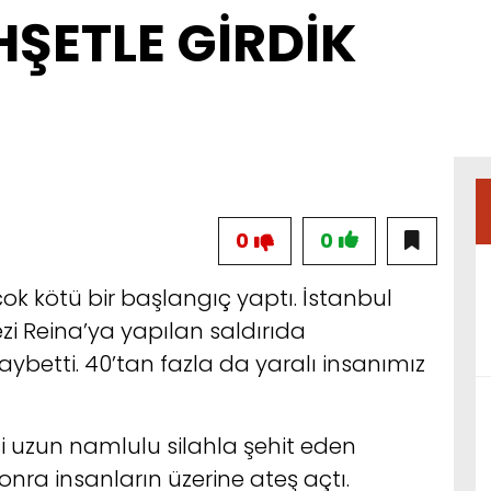
HŞETLE GİRDİK
0
0
çok kötü bir başlangıç yaptı. İstanbul
i Reina’ya yapılan saldırıda
ybetti. 40’tan fazla da yaralı insanımız
i uzun namlulu silahla şehit eden
sonra insanların üzerine ateş açtı.