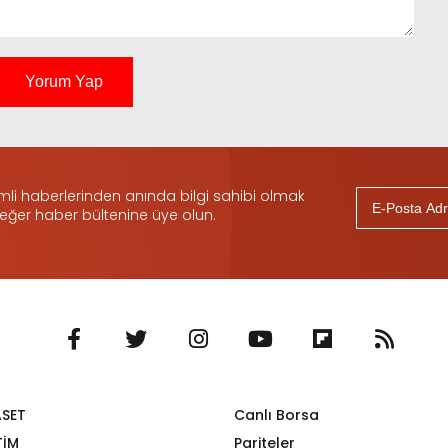
Yorum Yap
i haberlerinden anında bilgi sahibi olmak
 eğer haber bültenine üye olun.
ASET
Canlı Borsa
TİM
Pariteler