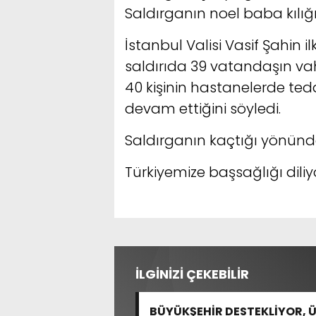
Saldırganın noel baba kılığı
İstanbul Valisi Vasif Şahin i
saldırıda 39 vatandaşın vahş
40 kişinin hastanelerde te
devam ettiğini söyledi.
Saldırganın kaçtığı yönünde 
Türkiyemize başsağlığı diliy
İLGİNİZİ ÇEKEBİLİR
BÜYÜKŞEHİR DESTEKLİYOR, 