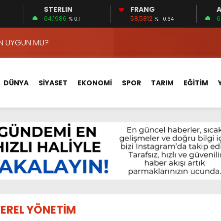
STERLIN
FRANG
A
VA YOLUNDA…
64,1986
58,5812
6
% 0.1
% -0.64
ÇİN UYGUN MU?
 MECLİSTE KONUŞULDU
HİZMETLERİNİ KONUŞTUK
HİZMETLERİ İÇİN SAHADA
DÜNYA
SİYASET
EKONOMİ
SPOR
TARIM
EĞİTİM
 BOĞULMALARI ÖNLEMEK İÇİN GÖRÜŞTÜLER…
BEYİN SAĞLIĞI!
İ AYLIĞININ 40 BİN LİRA OLMASINI İSTİYOR!
 15 FİRMA
APLAR…
VA YOLUNDA…
ÇİN UYGUN MU?
EREL YÖNETİM