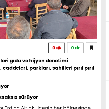
0
0
leri gıda ve hijyen denetimi
caddeleri, parkları, sahilleri pırıl pırıl
ıyor
ksaksız sürüyor
 Erdinç Altıok, ilçenin her bölgesinde,