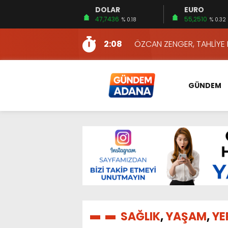
DOLAR
EURO
13:10
İKİNCİ 500’DE ADANA’DAN
47,7436
55,2510
% 0.18
% 0.32
13:16
2:08
ÖZCAN ZENGER, TAHLİYE 
16:00
AKILLI MERCEK HERKES İ
10:06
ADANA’DAKİ CİNAYETLER
GÜNDEM
13:54
NACAR: ESNAFIN SAĞLIK 
13:19
NACAR, DAHA İYİ SAĞLIK 
7:26
SULAMA KANALLARINDAKİ
14:24
HERKES İÇİN ERİŞİLEBİLİR 
14:22
EMEKLİLER EN DÜŞÜK EMEKL
13:10
İKİNCİ 500’DE ADANA’DAN
13:16
SAĞLIK
,
YAŞAM
,
YE