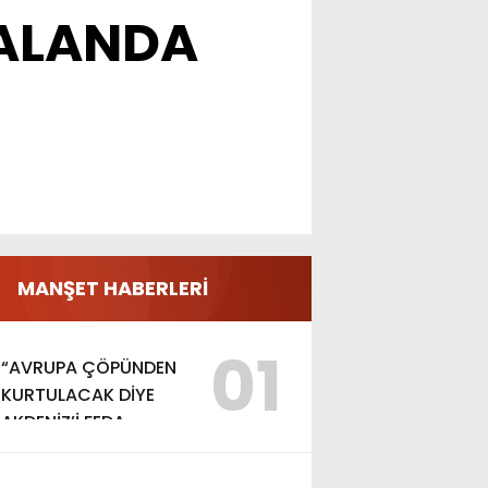
 ALANDA
MANŞET HABERLERİ
01
“AVRUPA ÇÖPÜNDEN
KURTULACAK DİYE
AKDENİZ’İ FEDA
EDEMEZSİNİZ!”