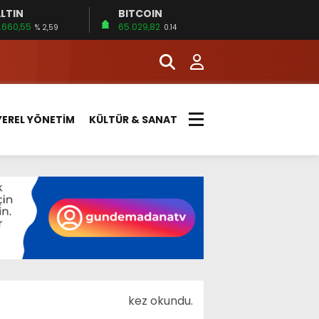
LTIN
BITCOIN
.660,55
65.029,82
% 2,59
0.14
YEREL YÖNETİM
KÜLTÜR & SANAT
kez okundu.