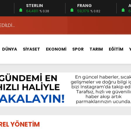
STERLIN
FRANG
A
 15 FİRMA
64,4811
59,1179
6
% 0.38
% 0.82
EDİLDİ…
ÇİN UYGUN MU?
 MECLİSTE KONUŞULDU
DÜNYA
SİYASET
EKONOMİ
SPOR
TARIM
EĞİTİM
HİZMETLERİNİ KONUŞTUK
HİZMETLERİ İÇİN SAHADA
 BOĞULMALARI ÖNLEMEK İÇİN GÖRÜŞTÜLER…
BEYİN SAĞLIĞI!
İ AYLIĞININ 40 BİN LİRA OLMASINI İSTİYOR!
 15 FİRMA
REL YÖNETİM