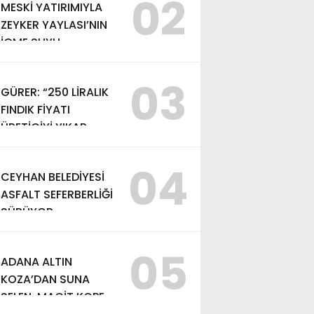
02
MESKİ YATIRIMIYLA
ZEYKER YAYLASI’NIN
İÇME SUYU
KAPASİTESİ
GÜÇLENDİRİLDİ
03
GÜRER: “250 LİRALIK
FINDIK FİYATI
ÜRETİCİYİ YIKAR,
ALIM FİYATI EN AZ
370 LİRA OLMALI”
04
CEYHAN BELEDİYESİ
ASFALT SEFERBERLİĞİ
SÜRÜYOR
05
ADANA ALTIN
KOZA’DAN SUNA
SELEN, MACİT KOPER