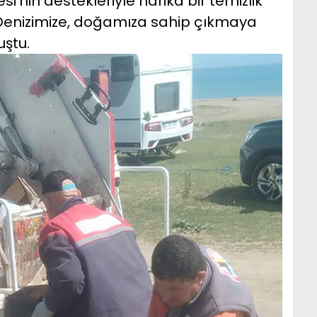
i’nin destekleriyle harika bir temizlik
 Denizimize, doğamıza sahip çıkmaya
ştu.