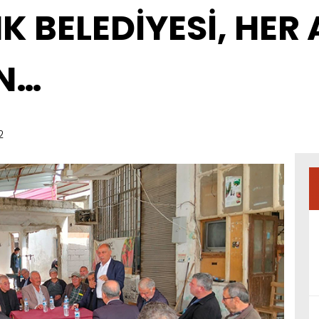
K BELEDİYESİ, HER
N…
2