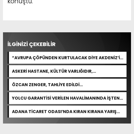
konuştu.
İLGİNİZİ ÇEKEBİLİR
“AVRUPA ÇÖPÜNDEN KURTULACAK DİYE AKDENİZ’İ
FEDA EDEMEZSİNİZ!”
ASKERİ HASTANE, KÜLTÜR VARLIĞIDIR,
ÖZELLEŞTİRİLEMEZ!
ÖZCAN ZENGER, TAHLİYE EDİLDİ…
YOLCU GARANTİSİ VERİLEN HAVALİMANINDA İŞTEN
ÇIKARMA VAR
ADANA TİCARET ODASI’NDA KIRAN KIRANA YARIŞ
BEKLENİYOR